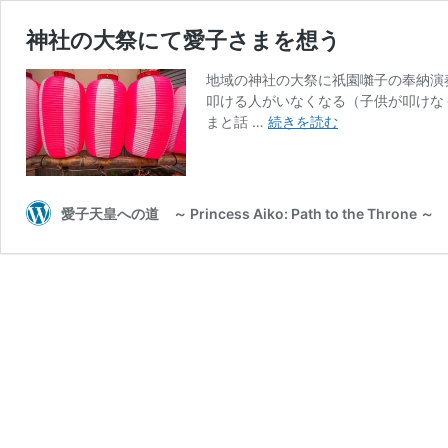
神社の大祭にて愛子さまを想う
地域の神社の大祭に祇園囃子の奉納演
叩ける人がいなくなる（子供が叩けな
神
まと話 …
続きを読む
社
の
大
祭
愛子天皇への道 ～ Princess Aiko: Path to the Throne ～
に
て
愛
子
さ
ま
を
想
う