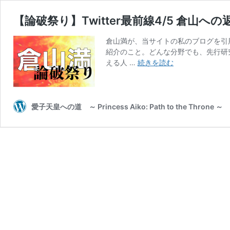
【論破祭り】Twitter最前線4/5 倉山
倉山満が、当サイトの私のブログを引
紹介のこと。どんな分野でも、先行研
【論
える人 …
続きを読む
破
祭
り】
Twitter
愛子天皇への道 ～ Princess Aiko: Path to the Throne ～
最
前
線
4/5
倉
山
へ
の
返
答
＋