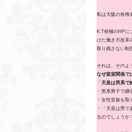
私は大阪の有権
K.T候補のHP
けた働き方改革
取り残さない制
それは、そのよ
なぜ皇室関係で
「
天皇は男系で
・男系男子で継
・女性皇族を取
・「天皇は男で
るのでしょうか