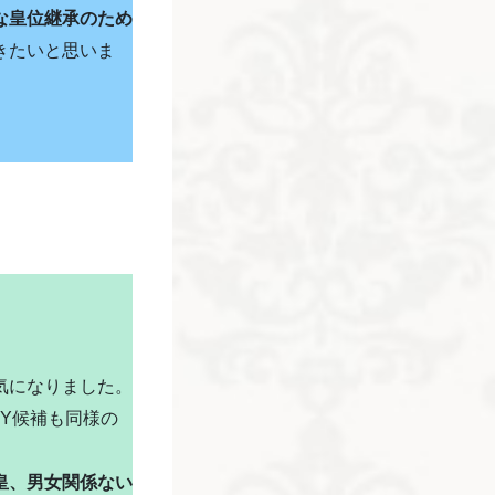
な皇位継承のため
きたいと思いま
気になりました。
.Y候補も同様の
皇、男女関係ない