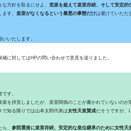
うな方針を取るにせよ、
党派を超えて皇室存続、そして安定的
します。
皇室がなくなるという最悪の事態だけ
は避けていただ
願いいたします。
候補に対してはHPの問い合わせで意見を送りました。
者です。
政策を拝見しましたが、皇室関係のことが書かれていないのが
スで知る限りでは山本太郎代表は
女性天皇賛成
だそうですが、I
。
たら、
参院選後に皇室存続、安定的な皇位継承のために女性天