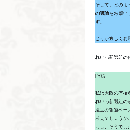
そして、どのよ
の議論
をお願い
す。
どうか宜しくお
れいわ新選組の
I.Y様
私は大阪の有権
れいわ新選組の
過去の報道ベー
考えでしょうか
もし、そうでし