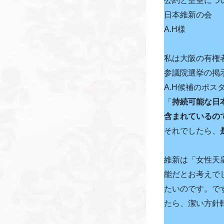
公約と皇室につ
日本維新の会
A.H様
私は大阪の有権
参議院選挙の掲
A.H候補のポ
「
持続可能な日
含まれているの
それでしたら、
維新は「女性天
能だとお考えで
たいのです。で
たら、潔い方針