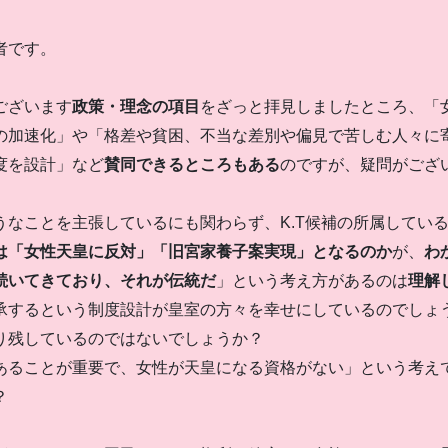
者です。
にございます
政策・理念の項目
をざっと拝見しましたところ、「
の加速化」や「格差や貧困、不当な差別や偏見で苦しむ人々に
度を設計」など
賛同できるところもある
のですが、疑問がござ
うなことを主張しているにも関わらず、K.T候補の所属してい
は「女性天皇に反対」「旧宮家養子案実現」となるのか
が、
わ
続いてきており、それが伝統だ
」という考え方があるのは
理解
承するという制度設計が皇室の方々を幸せにしているのでしょ
り残しているのではないでしょうか？
あることが重要で、女性が天皇になる資格がない」という考え
？