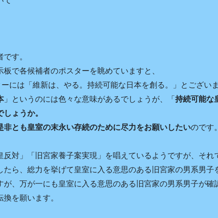
いて
者です。
示板で各候補者のポスターを眺めていますと、
スターには「維新は、やる。持続可能な日本を創る。」とござい
本
」というのには色々な意味があるでしょうが、「
持続可能な
でしょうか。
是非とも皇室の末永い存続のために尽力をお願いしたい
のです
皇反対」「旧宮家養子案実現」を唱えているようですが、それ
したら、総力を挙げて皇室に入る意思のある旧宮家の男系男子
すが、万が一にも皇室に入る意思のある旧宮家の男系男子が確
転換を願います。