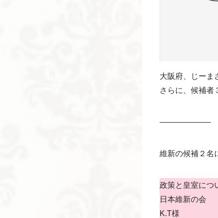
大阪府、じーま
さらに、候補者
——————–
維新の候補２名
政策と皇室につ
日本維新の会
K.T様