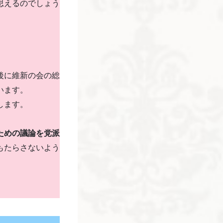
思えるのでしょう
後に維新の会の総
います。
します。
ための議論を党派
もたらさないよう