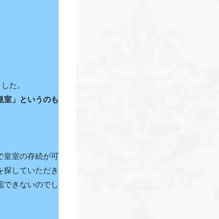
ました。
皇室」というのも
。
で皇室の存続が可
を探していただき
認できないのでし