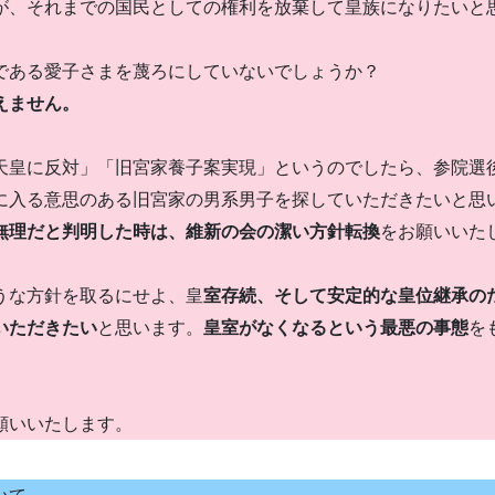
が、それまでの国民としての権利を放棄して皇族になりたいと
である愛子さまを蔑ろにしていないでしょうか？
えません。
天皇に反対」「旧宮家養子案実現」というのでしたら、参院選
に入る意思のある旧宮家の男系男子を探していただきたいと思
無理だと判明した時は、維新の会の潔い方針転換
をお願いいた
うな方針を取るにせよ、皇
室存続、そして安定的な皇位継承の
いただきたい
と思います。
皇室がなくなるという最悪の事態
を
。
願いいたします。