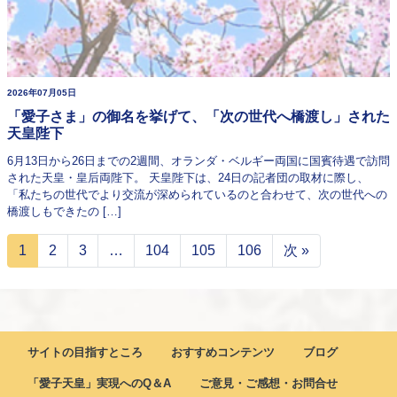
2026年07月05日
「愛子さま」の御名を挙げて、「次の世代へ橋渡し」された
天皇陛下
6月13日から26日までの2週間、オランダ・ベルギー両国に国賓待遇で訪問
された天皇・皇后両陛下。 天皇陛下は、24日の記者団の取材に際し、
「私たちの世代でより交流が深められているのと合わせて、次の世代への
橋渡しもできたの […]
1
2
3
…
104
105
106
次 »
サイトの目指すところ
おすすめコンテンツ
ブログ
「愛子天皇」実現へのQ＆A
ご意見・ご感想・お問合せ