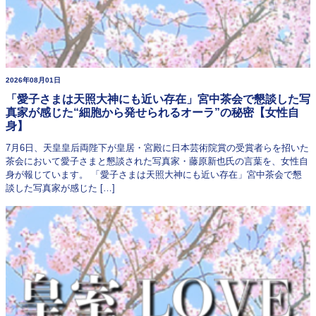
2026年08月01日
「愛子さまは天照大神にも近い存在」宮中茶会で懇談した写
真家が感じた“細胞から発せられるオーラ”の秘密【女性自
身】
7月6日、天皇皇后両陛下が皇居・宮殿に日本芸術院賞の受賞者らを招いた
茶会において愛子さまと懇談された写真家・藤原新也氏の言葉を、女性自
身が報じています。 「愛子さまは天照大神にも近い存在」宮中茶会で懇
談した写真家が感じた […]