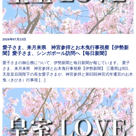
2026年07月13日
愛子さま、来月来県 神宮参拝とお木曳行事視察【伊勢新
聞】愛子さま、シンガポール訪問へ【毎日新聞】
愛子さまの御公務について、伊勢新聞と毎日新聞が報じています。 愛子
さま、来月来県 神宮参拝とお木曳行事視察【伊勢新聞】 三重県は9日、
天皇皇后両陛下の長女愛子さまが、神宮参拝と第63回神宮式年遷宮のお木
曳（きひき）行事視 […]