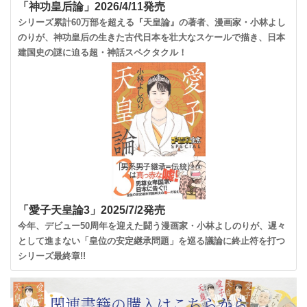
「神功皇后論」2026/4/11発売
シリーズ累計60万部を超える『天皇論』の著者、漫画家・小林よし
のりが、神功皇后の生きた古代日本を壮大なスケールで描き、日本
建国史の謎に迫る超・神話スペクタクル！
「愛子天皇論3」2025/7/2発売
今年、デビュー50周年を迎えた闘う漫画家・小林よしのりが、遅々
として進まない「皇位の安定継承問題」を巡る議論に終止符を打つ
シリーズ最終章!!