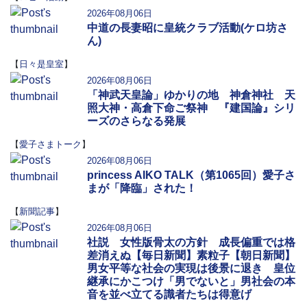
2026年08月06日
中道の長妻昭に皇統クラブ活動(ケロ坊さ
ん)
【
日々是皇室
】
2026年08月06日
「神武天皇論」ゆかりの地 神倉神社 天
照大神・高倉下命ご祭神 『建国論』シリ
ーズのさらなる発展
【
愛子さまトーク
】
2026年08月06日
princess AIKO TALK（第1065回）愛子さ
まが「降臨」された！
【
新聞記事
】
2026年08月06日
社説 女性版骨太の方針 成長偏重では格
差消えぬ【毎日新聞】素粒子【朝日新聞】
男女平等な社会の実現は後景に退き 皇位
継承にかこつけ「男でないと」男社会の本
音を並べ立てる識者たちは得意げ