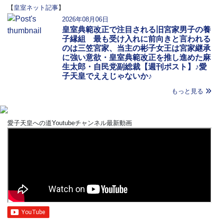
【
皇室ネット記事
】
2026年08月06日
皇室典範改正で注目される旧宮家男子の養
子縁組 最も受け入れに前向きと言われる
のは三笠宮家、当主の彬子女王は宮家継承
に強い意欲・皇室典範改正を推し進めた麻
生太郎・自民党副総裁【週刊ポスト】♪愛
子天皇でええじゃないか♪
もっと見る
愛子天皇への道Youtubeチャンネル最新動画