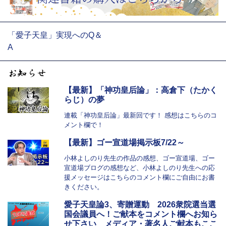
「愛子天皇」実現へのQ＆
A
【最新】「神功皇后論」：高倉下（たかく
らじ）の夢
連載「神功皇后論」最新回です！ 感想はこちらのコ
メント欄で！
【最新】ゴー宣道場掲示板7/22～
小林よしのり先生の作品の感想、ゴー宣道場、ゴー
宣道場ブログの感想など、小林よしのり先生への応
援メッセージはこちらのコメント欄にご自由にお書
きください。
愛子天皇論3、寄贈運動 2026衆院選当選
国会議員へ！ご献本をコメント欄へお知ら
せ下さい メディア・著名人ご献本もここ