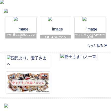
101_優しい架純んてぃさ
042_クリリンさん(Twitter
ん
015_よっしーさん
より)
もっと見る