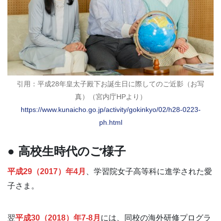
引用：平成28年皇太子殿下お誕生日に際してのご近影（お写
真）（宮内庁HPより）
https://www.kunaicho.go.jp/activity/gokinkyo/02/h28-0223-
ph.html
● 高校生時代のご様子
平成29（2017）年4月
、学習院女子高等科に進学された愛
子さま。
翌
平成30（2018）年7-8月
には、同校の海外研修プログラ