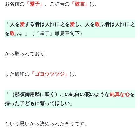
お名前の
「愛子」
、ご称号の
「敬宮」
は、
「人を
愛
する者は人恒に之を
愛
し、人を
敬
ふ者は人恒に之
を
敬
ふ。」
（『孟子』離婁章句下）
から取られており、
また御印の
「ゴヨウツツジ」
は、
「（那須御用邸に咲く）この純白の花のような
純真な心
を
持った子どもに育ってほしい」
という思いから決められたそうです。