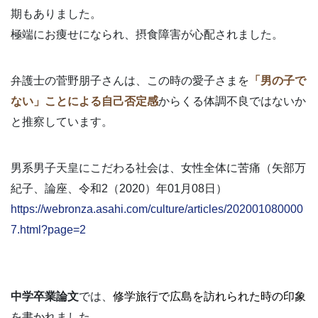
期もありました。
極端にお痩せになられ、摂食障害が心配されました。
弁護士の菅野朋子さんは、この時の愛子さまを
「男の子で
ない」ことによる自己否定感
からくる体調不良ではないか
と推察しています。
男系男子天皇にこだわる社会は、女性全体に苦痛（矢部万
紀子、論座、令和2（2020）年01月08日）
https://webronza.asahi.com/culture/articles/202001080000
7.html?page=2
中学卒業論文
では、
修学旅行で広島を訪れられた時の印象
を書かれました。