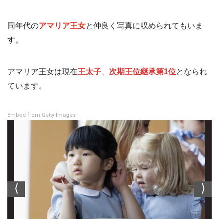
同年代の
アマリア王女
と仲良く写真に収められてもいま
す。
アマリア王女は現在
王太子
、
次期王位継承第1位
となられ
ています。
Embed from Getty Images