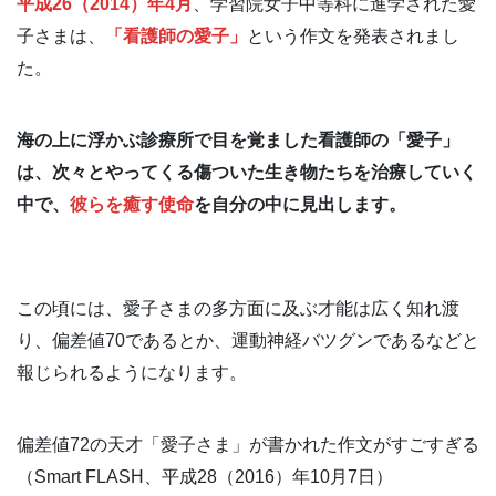
平成26（2014）年4月
、学習院女子中等科に進学された愛
子さまは、
「看護師の愛子」
という作文を発表されまし
た。
海の上に浮かぶ診療所で目を覚ました看護師の「愛子」
は、次々とやってくる傷ついた生き物たちを治療していく
中で、
彼らを癒す使命
を自分の中に見出します。
この頃には、愛子さまの多方面に及ぶ才能は広く知れ渡
り、偏差値70であるとか、運動神経バツグンであるなどと
報じられるようになります。
偏差値72の天才「愛子さま」が書かれた作文がすごすぎる
（Smart FLASH、平成28（2016）年10月7日）