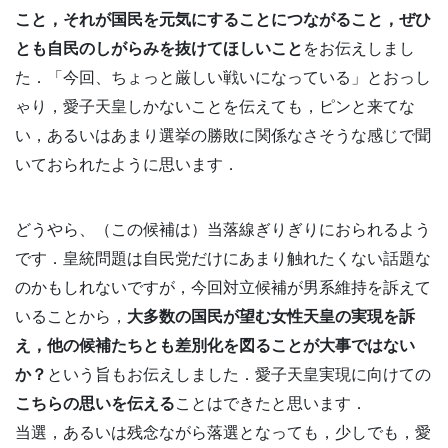
こと，それが国民を元気にすることにつながること，ぜひ
とも自民のしがらみを抜けてほしいこと
をお伝えしまし
た．「今回、ちょっと厳しい戦いになっている」とおっし
ゃり，愛子天皇しかないことを伝えても，ピンと来てな
い，あるいはあまり選挙の勝敗に関係なさそうな感じで聞
いておられたように思います．
どうやら、（この候補は）当落線ぎりぎりにおられるよう
です．皇統問題は自民党だけにあまり触れたくない話題な
のかもしれないですが，今回対立候補が男系維持を訴えて
いることから，
大多数の国民が望む女性天皇の実現を訴
え，他の候補たちとも差別化を図ることが大事ではない
か？
という旨もお伝えしました．愛子天皇実現に向けての
こちらの思いを伝える
ことはできたと思います．
当選，あるいは残念ながら落選となっても，少しでも，愛