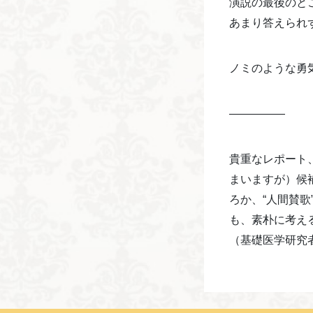
演説の最後のと
あまり答えられ
ノミのような勇
—————
貴重なレポート
まいますが）候
ろか、“人間賛歌
も、素朴に考え
（基礎医学研究