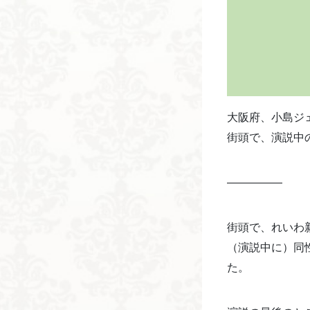
大阪府、小島ジ
街頭で、演説中
—————
街頭で、れいわ
（演説中に）同
た。