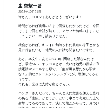
突撃一番
2023年10月21日
皆さん、コメントありがとうございます！
時間があれば農道の方まで調査したかったけど、今回
そこまで回る余裕が無くて、アヤフヤ情報のままにな
ってしまい、申し訳ありません。
機会があれば、キレイに舗装された農道の様子とかも
見に行きたいし、地元の人に話も聞きたいですね。
あと。本文中にあるOSO18に関連した話なんだけ
ど、最近SNS・ヤフコメとか、或いは地元の役場に直
接電話やメールする形で、「熊が可哀想だから殺す
な！」的なクレーム(バッシング？)が、増加してるそ
うです。
それも、業務に支障が出るぐらい。
ハンターさんだって、ちゃんと人に危害を加える恐れ
のある「害獣」かどうか、という事まで考慮した上で
射撃してるのであって、決して熊だからって、見つけ