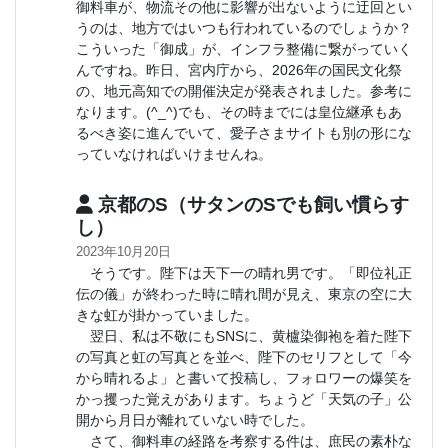
御料車が、物流その他に影響が出ないように迂回とい
うのは、地方ではいつも行われているのでしょうか？
こういった「御成」が、インフラ整備に繋がっていく
んですね。昨日、宮内庁から、2026年の国民文化祭
の、地元高知での開催決定が発表されました。参考に
なります。(^_^)でも、その時までには皇位継承もあ
るべき姿に進んでいて、愛子さまサイトも別の形にな
っていなければいけませんね。
京都のS（サタンのSでも飼い慣らす
し）
2023年10月20日
そうです。陛下は天下一の晴れ男です。「即位礼正
伝の儀」が終わった時に晴れ間が見え、東京の空に大
きな虹が掛かっていました。
翌日、私は不敬にもSNSに、黄櫨染御袍を着た陛下
の写真と虹の写真とを並べ、陛下のセリフとして「今
から晴れるよ」と書いて投稿し、フォロワーの爆笑を
かっ攫った覚えがあります。ちょうど「天気の子」公
開から月日が離れていない時でした。
さて、御料車の経路を考察する件は、庶民の素朴な