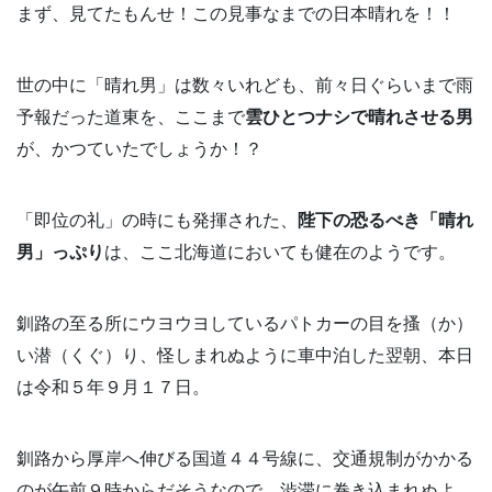
まず、見てたもんせ！この見事なまでの日本晴れを！！
世の中に「晴れ男」は数々いれども、前々日ぐらいまで雨
予報だった道東を、ここまで
雲ひとつナシで晴れさせる男
が、かつていたでしょうか！？
「即位の礼」の時にも発揮された、
陛下の恐るべき「晴れ
男」っぷり
は、ここ北海道においても健在のようです。
釧路の至る所にウヨウヨしているパトカーの目を搔（か）
い潜（くぐ）り、怪しまれぬように車中泊した翌朝、本日
は令和５年９月１７日。
釧路から厚岸へ伸びる国道４４号線に、交通規制がかかる
のが午前９時からだそうなので、渋滞に巻き込まれぬよ