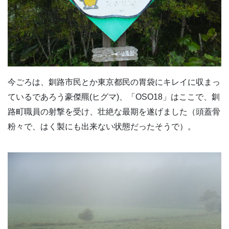
今ごろは、釧路市民とか東京都民の胃袋にキレイに収まっ
ているであろう豪傑羆(ヒグマ)、「OSO18」はここで、釧
路町職員の射撃を受け、壮絶な最期を遂げました（頭蓋骨
粉々で、はく製にも出来ない状態だったそうで）。