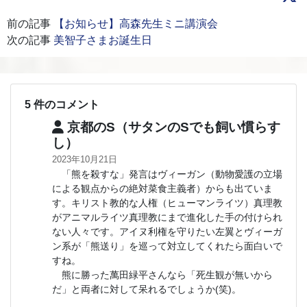
前の記事
【お知らせ】高森先生ミニ講演会
次の記事
美智子さまお誕生日
5 件のコメント
京都のS（サタンのSでも飼い慣らす
し）
2023年10月21日
「熊を殺すな」発言はヴィーガン（動物愛護の立場
による観点からの絶対菜食主義者）からも出ていま
す。キリスト教的な人権（ヒューマンライツ）真理教
がアニマルライツ真理教にまで進化した手の付けられ
ない人々です。アイヌ利権を守りたい左翼とヴィーガ
ン系が「熊送り」を巡って対立してくれたら面白いで
すね。
熊に勝った萬田緑平さんなら「死生観が無いから
だ」と両者に対して呆れるでしょうか(笑)。