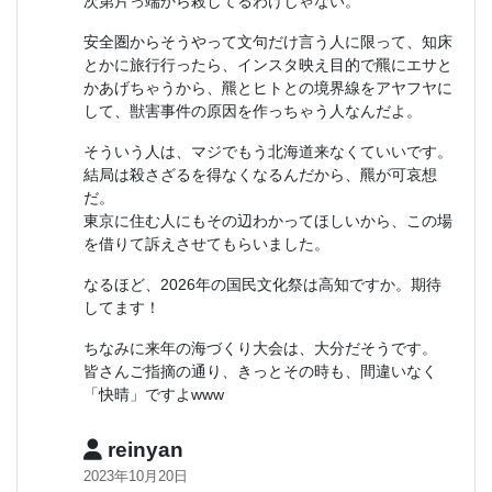
次第片っ端から殺してるわけじゃない。
安全圏からそうやって文句だけ言う人に限って、知床
とかに旅行行ったら、インスタ映え目的で羆にエサと
かあげちゃうから、羆とヒトとの境界線をアヤフヤに
して、獣害事件の原因を作っちゃう人なんだよ。
そういう人は、マジでもう北海道来なくていいです。
結局は殺さざるを得なくなるんだから、羆が可哀想
だ。
東京に住む人にもその辺わかってほしいから、この場
を借りて訴えさせてもらいました。
なるほど、2026年の国民文化祭は高知ですか。期待
してます！
ちなみに来年の海づくり大会は、大分だそうです。
皆さんご指摘の通り、きっとその時も、間違いなく
「快晴」ですよwww
reinyan
2023年10月20日