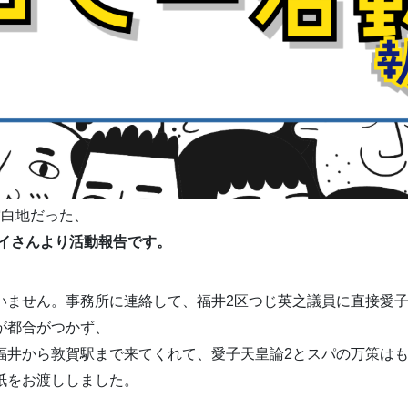
空白地だった、
ェイさんより活動報告です。
いません。事務所に連絡して、福井2区つじ英之議員に直接愛子
が都合がつかず、
福井から敦賀駅まで来てくれて、愛子天皇論2とスパの万策は
紙をお渡ししました。