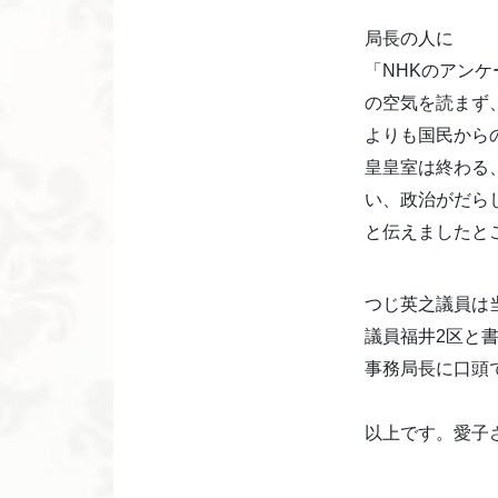
局長の人に
「NHKのアン
の空気を読まず
よりも国民から
皇皇室は終わる
い、政治がだら
と伝えましたと
つじ英之議員は
議員福井2区と
事務局長に口頭
以上です。愛子