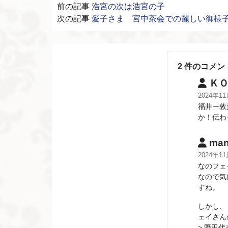
前の記事
浩宮の次は浩宮の子
次の記事
愛子さま 宮中茶会での麗しい御様子
2 件のコメン
Ｋ
2024年1
福井ー敦
か！伝わ
man
2024年1
なのフェ
なので気
すね。
しかし、
ェイさん
> 野田