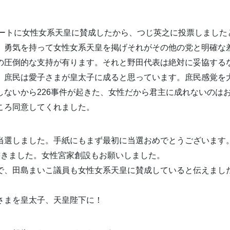
ケートに女性女系天皇に賛成したから、つじ英之に投票しました
、勇気を持って女性女系天皇を掲げそれがその他の党と明確な
の圧倒的な支持が有ります。それと野田代表は絶対に妥協する
、庶民は愛子さまが皇太子に成ると思っています。庶民感覚を
しないから226事件が起きた、女性だから君主に成れないのは
ころ同意してくれました。
当選しました。手紙にもまず最初に当選おめでとうございます
書きました。女性宮家創設もお願いしました。
で、田島まいこ議員も女性女系天皇に賛成していると伝えまし
さまを皇太子、天皇陛下に！