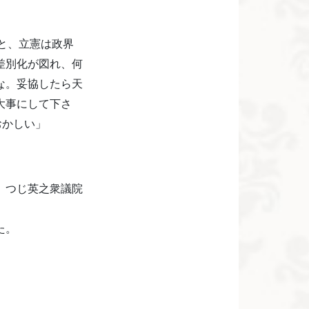
と、立憲は政界
差別化が図れ、何
な。妥協したら天
大事にして下さ
おかしい」
。つじ英之衆議院
た。