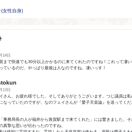
(女性自身)
ト
Ｏ
1月14日
賀まで快速でも30分以上かかるのに来てくれたのですね！これって凄
っているのだ、やっぱり最後は人なのですね。凄いっす！
tokun
1月13日
イさん、お疲れ様でした。そしてありがとうございます。つじ議員は私
になっていたのですが、なのフェイさんが『愛子天皇論』を送ってくだ
「事務局長の人が福井から敦賀駅まで来てくれた」には驚きました。そ
の真摯な思いが伝わったのですね。
代表は絶対に妥協するな。妥協したら天皇皇室は終わる、庶民は愛子さま