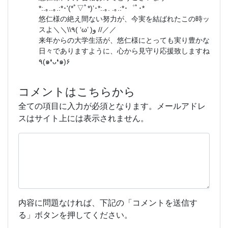
*:.｡..｡.:*･'(*ﾟ▽ﾟ*)’･*:.｡. .｡.:*･゜ﾟ･*
悠仁様の絶え間ない努力が、今実を結ばれたこの時ッ
スよ＼＼\\٩( ‘ω’ )و //／／
来年からの大学生活が、悠仁様にとっても実り豊かな
日々でありますように、心から見守り応援致しますね
٩(๑❛ᴗ❛๑)۶
コメントはこちらから
全ての項目に入力が必須となります。メールアドレ
スはサイト上には表示されません。
内容に問題なければ、下記の「コメントを送信す
る」ボタンを押してください。