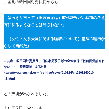
共産党の穀田国対委員長からも
「はっきり言って（旧宮家案は）時代錯誤だ。戦前の考え
方に戻るようなことは許されない」
「（女性・女系天皇に関する聴取について）憲法の精神か
らして当然だ」
～共産・穀田国対委員長、旧宮家男系子孫の皇籍復帰「戦前回帰許され
ない」～ 産経新聞 3月24日
https://www.sankei.com/politics/news/210324/plt2103240010-
n1.html
との声明が出されました。
また国民民主党からも