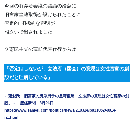
今回の有識者会議の議論の論点に
旧宮家皇籍取得が設けられたことに
否定的･消極的な声明が
相次いで出されました。
立憲民主党の蓮舫代表代行からは、
「否定はしないが、立法府（国会）の意思は女性宮家の創
設だと理解している」
～蓮舫氏 旧宮家の男系男子の皇籍復帰「立法府の意思は女性宮家の創
設」～ 産経新聞 3月24日
https://www.sankei.com/politics/news/210324/plt2103240014-
n1.html