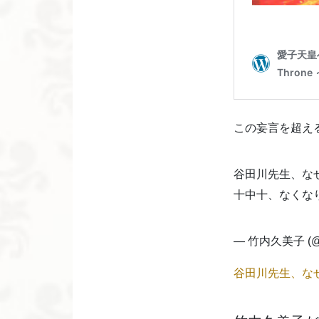
この妄言を超え
谷田川先生、な
十中十、なくな
— 竹内久美子 (@ta
谷田川先生、な