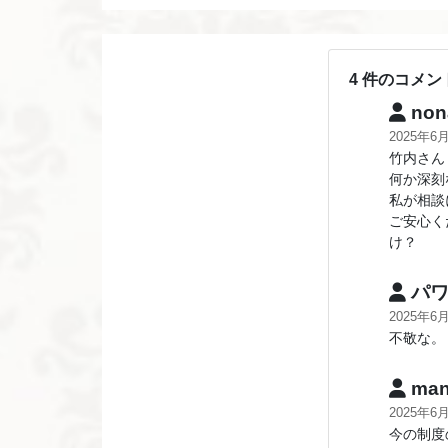
4 件のコメン
non
2025年6
竹内さん
何か深刻
私が相談
ご安心く
け？
パワ
2025年6
不敬な。
man
2025年6
今の制度