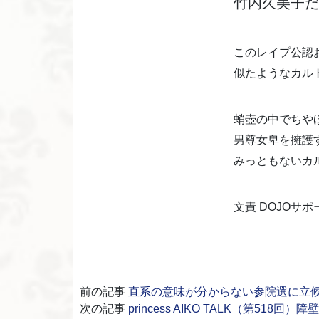
竹内久美子だ
このレイプ公認
似たようなカル
蛸壺の中でちや
男尊女卑を擁護
みっともないカ
文責 DOJOサ
前の記事
直系の意味が分からない参院選に立
次の記事
princess AIKO TALK（第518回