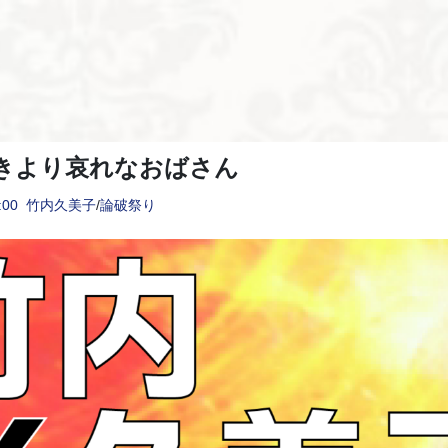
きより哀れなおばさん
:00
竹内久美子
/
論破祭り