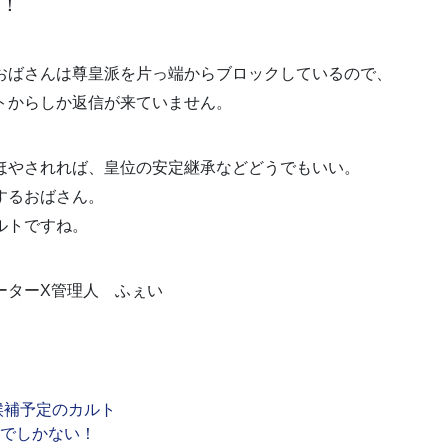
！
おばさんは尊皇派を片っ端からブロックしているので、
トからしか返信が来ていません。
ほやされれば、皇位の安定継承などどうでもいい。
するおばさん。
ルトですね。
ポーターX管理人 ふぇい
候補予定のカルト
）障壁でしかない！