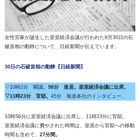
女性宮家が誕生した皇室経済会議が行われた9月30日の石
破首相の動静について、日経新聞が伝えています。
30日の石破首相の動静【日経新聞】
▽10時2分 閣議。
56分 皇居。皇室経済会議に出席。
▽11時23分 官邸。
45分 報道各社のインタビュー。
10時56分に皇室経済会議に出席し、11時23分に官邸。
皇室経済会議に費やされた時間は、皇居から官邸への移動
時間も含めて、
27分間。