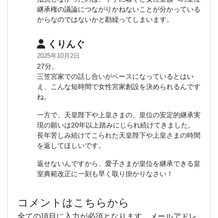
継承権の議論につながりかねないことが分かっている
からなのではないかと勘繰ってしまいます。
くりんぐ
2025年10月2日
27分。
三笠宮家での話し合いがベースになっているとはい
え、こんな短時間で女性宮家創設を決められるんです
ね。
一方で、天皇陛下や上皇さまの、皇位の安定的継承実
現の願いは20年以上踏みにじられ続けてきました。
長年苦しみ続けてこられた天皇陛下や上皇さまの時間
を返してほしいです。
返せないんですから、愛子さまが皇位を継承できる皇
室典範改正に一刻も早く取り掛かりなさい！
コメントはこちらから
全ての項目に入力が必須となります。メールアドレ