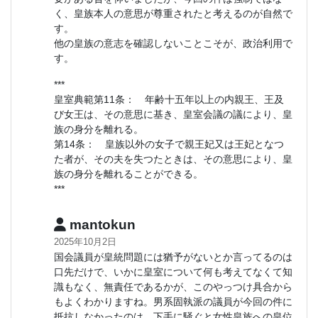
く、皇族本人の意思が尊重されたと考えるのが自然で
す。
他の皇族の意志を確認しないことこそが、政治利用で
す。
***
皇室典範第11条： 年齢十五年以上の内親王、王及
び女王は、その意思に基き、皇室会議の議により、皇
族の身分を離れる。
第14条： 皇族以外の女子で親王妃又は王妃となつ
た者が、その夫を失つたときは、その意思により、皇
族の身分を離れることができる。
***
mantokun
2025年10月2日
国会議員が皇統問題には猶予がないとか言ってるのは
口先だけで、いかに皇室について何も考えてなくて知
識もなく、無責任であるかが、このやっつけ具合から
もよくわかりますね。男系固執派の議員が今回の件に
抵抗しなかったのは、下手に騒ぐと女性皇族への皇位