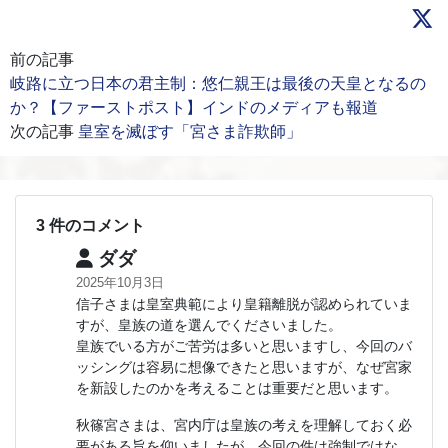
前の記事
岐路に立つ日本の君主制：悠仁親王は最後の天皇となるの
か？【ファーストポスト】インドのメディアも報道
次の記事
皇室を滅ぼす「宮さま詐欺師」
3 件のコメント
ダダ
2025年10月3日
信子さまは皇室典範により皇籍離脱が認められていま
すが、皇族の道を選んでくださいました。
皇族でいる方がご苦労は多いと思いますし、今回のバ
ッシングは容易に想像できたと思いますが、なぜ宮家
を新設したのかを考えることは重要だと思います。
秋篠宮さまは、宮内庁は皇族の考えを理解しておく必
要がある旨を仰いましたが、今回の件は強制ではな