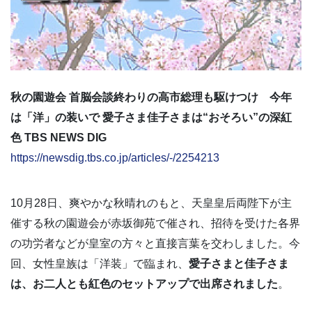
秋の園遊会 首脳会談終わりの高市総理も駆けつけ 今年
は「洋」の装いで 愛子さま佳子さまは“おそろい”の深紅
色 TBS NEWS DIG
https://newsdig.tbs.co.jp/articles/-/2254213
10月28日、爽やかな秋晴れのもと、天皇皇后両陛下が主
催する秋の園遊会が赤坂御苑で催され、招待を受けた各界
の功労者などが皇室の方々と直接言葉を交わしました。今
回、女性皇族は「洋装」で臨まれ、
愛子さまと佳子さま
は、お二人とも紅色のセットアップで出席されました
。