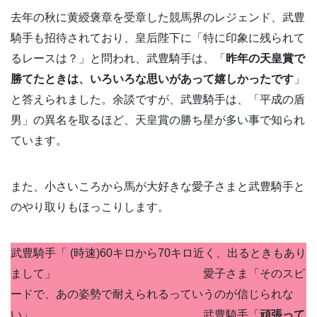
去年の秋に黄綬褒章を受章した競馬界のレジェンド、武豊
騎手も招待されており、皇后陛下に「特に印象に残られて
るレースは？」と問われ、武豊騎手は、「
昨年の天皇賞で
勝てたときは、いろいろな思いがあって嬉しかったです
」
と答えられました。余談ですが、武豊騎手は、「平成の盾
男」の異名を取るほど、天皇賞の勝ち星が多い事で知られ
ています。
また、小さいころから馬が大好きな愛子さまと武豊騎手と
のやり取りもほっこりします。
武豊騎手「 (時速)60キロから70キロ近く、出るときもあり
まして」 愛子さま「そのスピ
ードで、あの姿勢で耐えられるっていうのが信じられな
い」 武豊騎手「
頑張って