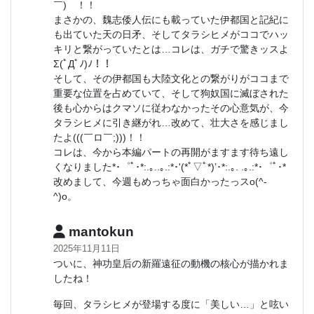
￣)ゞ！！
まさかの、魏志倭人伝にも載っていた伊都国と記紀に
も出ていた天の日矛、そしてタラシヒメがココでハッ
キリと繋がっていたとは…コレは、ガチで驚きッスよ
Σ(ﾟДﾟﾉ)ﾉ！！
そして、その伊都国も大陸文化との繋がりがココまで
重要な位置を占めていて、そして狗奴国に滅ぼされた
後も心からはクマソに従わなかったその心意気が、今
タラシヒメに引き継がれ…改めて、壮大さを感じまし
たよ(((￣ロ￣;)))！！
コレは、今から本編パートの再開がますます待ち遠し
くなりました*･゜ﾟ･*:.｡..｡.:*･'(*ﾟ▽ﾟ*)’･*:.｡. .｡.:*･゜ﾟ･*
改めまして、今週もめっちゃ面白かったっスo(^-
^)o。
mantokun
2025年11月11日
ついに、神功皇后の新羅遠征の動機の核心が描かれま
したね！
毎回、タラシヒメが登場する度に「美しい…」と呟い