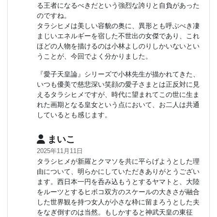
る王者になるべきだという強烈な誇りと自負があった
のですね。
タラシヒメは美しい容貌の奥に、異形とも呼ぶべき凄
まじいエネルギーを宿した不世出の女傑であり、これ
ほどの人物を描けるのは小林よしのりしかいないとい
うことが、今回でよく分かりました。
『愛子天皇論』シリーズで小林先生が描かれてきた、
いつも優美で慈悲深い笑顔の愛子さまとは正反対に見
えるタラシヒメですが、時代に望まれてこの世に生ま
れた画期となる皇女という点において、お二人は共通
しているとも感じます。
まいこ
2025年11月11日
タラシヒメが新羅とクマソを共に平らげようとした理
由について、明らかにしていただきありがとうござい
ます。西日本一円を呑み込もうとするヤマトと、大陸
をルーツとするヒボコ双方のスケールの大きさが融合
した世界観を持つ女人が小さな枠に留まろうとした夫
をなぎ倒すのは当然。もしかすると神武天皇の東征