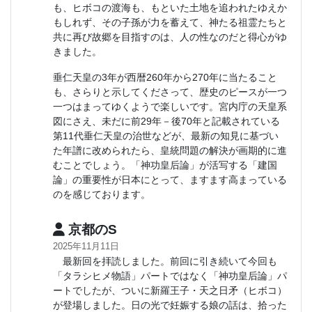
も、ヒボコの渡海も、もといた土地を追われたゆえか
もしれず、その子孫が力を蓄えて、神たる祖霊たちと
共に再び故郷を目指すのは、人の性なのだと得心がゆ
きました。
垂仁天皇の3年が西暦260年から270年に当たること
も、さらりと示してくださって、歴史のピースが一つ
一つはまってゆくようで楽しいです。宮内庁の天皇系
図にさえ、未だに前29年－後70年と記載されている
第11代垂仁天皇の治世などが、最新の知見に基づい
た年譜に改められたら、皇統問題の解決が画期的に進
むことでしょう。「神功皇后論」が活写する「建国
論」の重要性が日本にとって、ますます高まっている
のを感じております。
京都のS
2025年11月11日
最新回を拝読しました。前回に引き続いて今回も
「タラシヒメ物語」パートではなく「神功皇后論」パ
ートでしたが、ついに新羅王子・天之日矛（ヒボコ）
が登場しました。日の光で妊娠する娘の話は、拾った