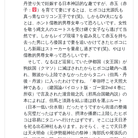
丹塗り矢で妊娠する日本神話的な趣ですが、赤玉（赤
子：
）を育てて妻にするとは、ヒボコは光源氏も
真っ青なロリコン王子です(笑)。しかもDV夫になる
とは、ホント儒教的男尊女卑って恐ろしいです。女性
を敬う縄文人のエートスを受け継ぐ女子なら逃げて当
然です。しかもレイプ現場？を盗み見して赤玉を持ち
去った男にしろ倭国まで妻を追いかけてきたヒボコに
しろ新羅はストーカーを量産し過ぎです(笑)。やはり
儒教的男尊女卑って恐ろしいです。
そして、なるほど逗留していた伊都国（女王国）が
狗奴国（クマソ）に滅ぼされたからヒボコは畿内へ逃
れ、難波から上陸できなかったからタニハ（但馬・丹
後・丹波）に入ったわけですね。「卑弥呼こそ天照大
神である」（建国論パイロット版・ゴー宣2nd４巻に
所収）で言及された瀧音能之氏（邪馬台国畿内説）の
本によれば、但馬と淡路を結ぶ道は鉄を運ぶルート
（日本一低い分水嶺）だったそうですから街道の整備
も完璧だったはずであり、摂津か播磨に上陸したヒボ
コは容易にタニハへ行けたはずです。そこには天日矛
を祀る出石神社もあります。おそらく、そこで天日矛
は天火明命（元伊勢籠神社の祭神：海部氏や尾張氏の