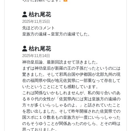
枯れ尾花
2025年11月15日
先ほどのコメント
皇族方の遠縁→皇室方の遠縁でした。
枯れ尾花
2025年11月14日
神功皇后論、最新回読ませて頂きました。
まずは神功皇后が新羅の王の子孫だったというのには
驚きました。そして邪馬台国や伊都国が北部九州の現
在の福岡県や我が地元佐賀県に一部重なって存在して
いたということにとても感動しています。
これは関係ないかもしれませんが、私の知り合いのあ
る８０代の女性が「佐賀県内には実は皇族方の遠縁の
方々が多くいらっしゃるのよ。」と話されていたこと
を思い出しました。そして昨年開催された佐賀県での
国スポに１０数名もの皇族方が一度にいらっしゃった
のもそうゆうことが関係あったのかしら、とその時は
思っておりました。