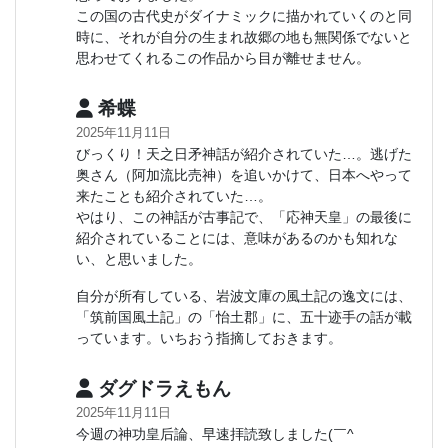
この国の古代史がダイナミックに描かれていくのと同
時に、それが自分の生まれ故郷の地も無関係でないと
思わせてくれるこの作品から目が離せません。
希蝶
2025年11月11日
びっくり！天之日矛神話が紹介されていた…。逃げた
奥さん（阿加流比売神）を追いかけて、日本へやって
来たことも紹介されていた…。
やはり、この神話が古事記で、「応神天皇」の最後に
紹介されていることには、意味があるのかも知れな
い、と思いました。
自分が所有している、岩波文庫の風土記の逸文には、
「筑前国風土記」の「怡土郡」に、五十迹手の話が載
っています。いちおう指摘しておきます。
ダグドラえもん
2025年11月11日
今週の神功皇后論、早速拝読致しました(￣^