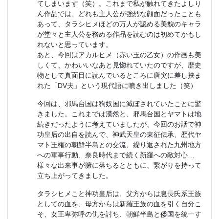
てしまいます（笑）。これまで私が触れてきたよしり
ん作品では、どれも主人公が強烈な顔面だったことも
あって、タラシヒメほどの万人が認める美貌のキャラ
が堂々と主人公を務める作品を読むのは初めてかもし
れないと思っています。
あと、今回はアカルヒメ（赤い玉の乙女）の作画も美
しくて、かわいいなあと見惚れていたのですが、歴史
物として真面目に読んでいるところに唐突に差し挟ま
れた「DV夫」という現代語に噴き出しました（笑）
今回は、邪馬台国は狗奴国に滅ぼされていたことに驚
きました。これまでは漠然と、邪馬台国とヤマトは地
続きだったように考えていましたが、今回のお話で神
功皇后の出自を読んで、神武天皇の東征伝承、歴代ヤ
マト王権の朝鮮半島との交流、繰り返された九州地方
への軍事行動、奈良時代まで続く新羅への敵対心…
様々な出来事が腑に落ちるとともに、繋がりを持って
立ち上がってきました。
タラシヒメこと神功皇后は、父方からは息長氏系王族
としての血を、母方からは新羅王族の血を引く自分こ
そ、女王卑弥呼の仇を討ち、朝鮮半島と倭国を統一す