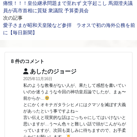
痛恨！！！皇位継承問題まで至れず 文字起こし 馬淵澄夫議
員が高市首相に質疑 衆議院 予算委員会
次の記事
愛子さまが昭和天皇陵など参拝 ラオスで初の海外公務を前
に【毎日新聞】
8 件のコメント
あしたのジョージ
2025年11月16日
私のような教養がない人が、果たして感想を書いてい
いのか迷うような今回の神功皇后論でしたが、まぁ〜
前からか…
とにかくオキナガタラシヒメにはクマソを滅ぼす大義
があったという事ですよね～
言い伝えと現実的な話はごっちゃにしてはいけないと
思いますが…う〜ん色々と難しい話で頭がこんがらが
っていますが、次回も楽しみに待ちますので、お手柔
らかにお願いします。