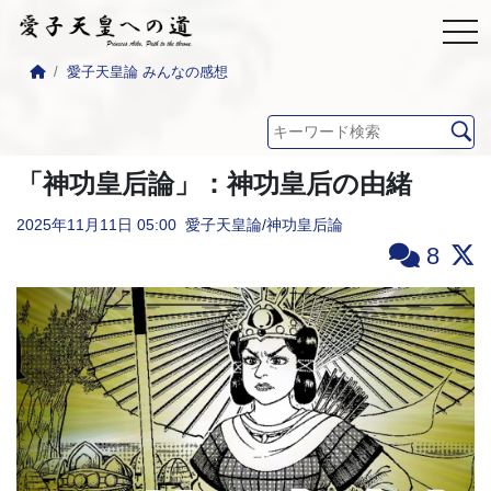
愛子天皇論 みんなの感想
「神功皇后論」：神功皇后の由緒
2025年11月11日
05:00
愛子天皇論
/
神功皇后論
8