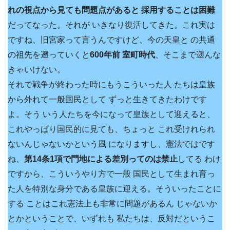
れの視点から見ても問題点があると 採用することは困難
だってなった。それが いきなり復活してきた。これ実は
ですね、旧宮家って言うんですけど、今の天皇と の共通
の祖先を遡っていくと
600年前 室町時代
、そこまで遡んな
きゃいけない。
それで戦争が終わった時にもうこういった人 たちは皇族
から外れて一般国民として ずっと生きてきたわけです
よ。そう いう人たちを今になって皇族として迎えると、
これやっぱり国民的に見ても、ちょっと これ受けれられ
ないんじゃないかという風 になりますし、憲法ではです
ね、
第14条1項で門地による差別ってのは禁止
してる わけ
ですから、こういうやり方で一般 国民として生まれ育っ
た人を特別な身分である皇族に迎える。そういったことに
する ことはこれ憲法上も非常に問題があるん じゃないか
とかということで、いずれも 私たちは、反対だというこ