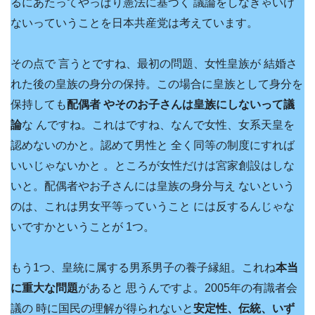
るにあたってやっぱり憲法に基づく 議論をしなきゃいけ
ないっていうことを日本共産党は考えています。
その点で 言うとですね、最初の問題、女性皇族が 結婚さ
れた後の皇族の身分の保持。この場合に皇族として身分を
保持しても
配偶者 やそのお子さんは皇族にしないって議
論
な んですね。これはですね、なんで女性、女系天皇を
認めないのかと。認めて男性と 全く同等の制度にすれば
いいじゃないかと 。ところが女性だけは宮家創設はしな
いと。配偶者やお子さんには皇族の身分与え ないという
のは、これは男女平等っていうこと には反するんじゃな
いですかということが 1つ。
もう1つ、皇統に属する男系男子の養子縁組。これね
本当
に重大な問題
があると 思うんですよ。2005年の有識者会
議の 時に国民の理解が得られないと
安定性、伝統、いず