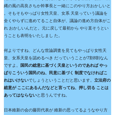
縄の風の高良さちか幹事長と一緒にこのやり方おかしいと
。そもそもやっぱり女性天皇、女系 天皇っていう議論を
全くやらずに進めてること自体が、議論の進め方自体がこ
れ おかしいんだと。元に戻して最初から やり直そうとい
うことも表明をいたしまし た。
何よりですね、どんな世論調査を見てもやっぱり女性天
皇、女系天皇を認めるべき だっていうことが7割8割なん
ですよ。
国民の総意に基づく天皇というのであれば やっ
ぱりこういう国民のね、民意に基づく 制度でなければこ
れはいけない
でしょうということだと思います。
立法府の
総意が ここにあるんだなどと言ってね、押し切る ことは
あってはならない
と思うんですね。
日本維新の会の藤田代表が 維新の思ってるようなやり方