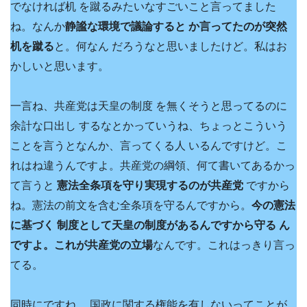
でなければ机 を蹴るみたいなすごいこと言ってました
ね。なんか
静謐な環境で議論すると か言ってたのが突然
机を蹴る
と。何なん だろうなと思いましたけど。私はお
かしいと思います。
一言ね、共産党は天皇の制度 を無くそうと思ってるのに
余計な口出し するなとかっていうね、ちょっとこういう
ことを言うとなんか、言ってくる人 いるんですけど。こ
れはね違うんですよ。共産党の綱領、何て書いてあるかっ
て言うと
憲法全条項を守り実現するのが共産党
ですから
ね。憲法の前文を含む全条項を守るんですから。
今の憲法
に基づく 制度として天皇の制度があるんですから守る ん
ですよ。これが共産党の立場
なんです。これはっきり言っ
てる。
同時にですね 、国政に関する権能を有しないってことが