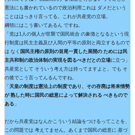
憲法にも書かれているので政治利用これは ダメだという
ことははっきり言ってる。これが共産党の立場。
綱領にはこう書いてあるん ですね。
「党は1人の個人が世襲で国民統合 の象徴となるという現
行制度は民主主義及び人間の平等の原則と両立するもので
は なく
国民主権の原則の首尾一貫した展開の ためには民
主共和制の政治体制の実現を図るべきだとの立場
に立つ」
共産党として そういう考え方は持ってますよと。でも そ
の後でこう言ってんるんですね。
「
天皇の制度は憲法上の制度であり、その存廃は将来情勢
が 熟した時に国民の総意によって解決される べきもので
ある
」
だから共産党はなんかこういう結論をつけるってことを、
この問題では 考えてません。あくまで国民の総意に 基づ