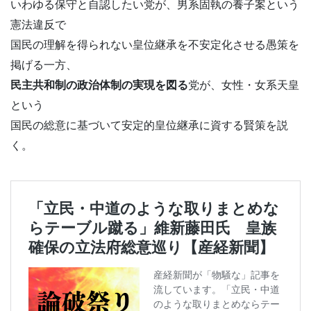
いわゆる保守と自認したい党が、男系固執の養子案という
憲法違反で
国民の理解を得られない皇位継承を不安定化させる愚策を
掲げる一方、
民主共和制の政治体制の実現を図る
党が、女性・女系天皇
という
国民の総意に基づいて安定的皇位継承に資する賢策を説
く。