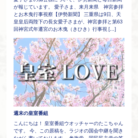
が報じています。 愛子さま、来月来県 神宮参拝
とお木曳行事視察【伊勢新聞】 三重県は9日、天
皇皇后両陛下の長女愛子さまが、神宮参拝と第63
回神宮式年遷宮のお木曳（きひき）行事視 […]
週末の皇室番組
こんにちは！ 皇室番組ウオッチャーのたこちゃん
です。 今、この原稿を、ラジオの国会中継を聞き