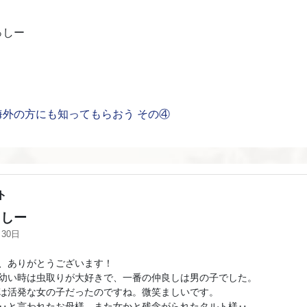
っしー
外の方にも知ってもらおう その④
ト
しー
月30日
、ありがとうございます！
幼い時は虫取りが大好きで、一番の仲良しは男の子でした。
は活発な女の子だったのですね。微笑ましいです。
‥と言われたお母様、また女かと残念がられたタルト様‥。