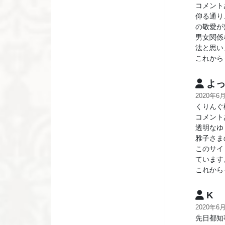
コメント
仰る通り
の敬愛が
男女関係
法と思い
これから
よっ
2020年6
くりんぐ
コメント
透明なゆ
雅子さま
このサイ
ています
これから
K
2020年6
先日都知