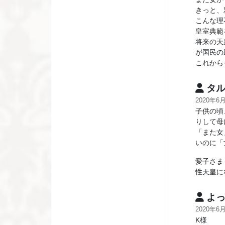
きっと、
こんな理
皇室典範
将来の天
が国民の
これから
タル
2020年6
子供の頃
りして母
「また女
いのに「
愛子さま
性天皇に
よっ
2020年6
K様