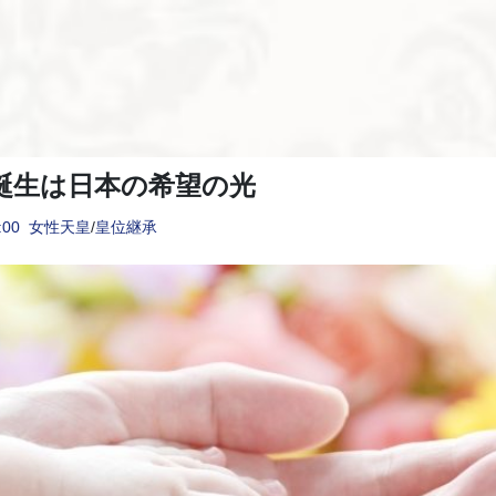
誕生は日本の希望の光
:00
女性天皇
/
皇位継承