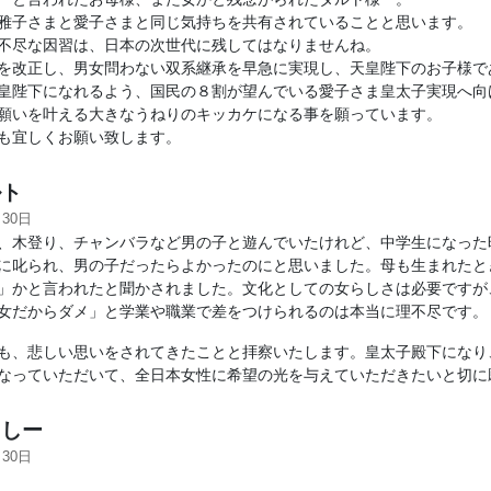
雅子さまと愛子さまと同じ気持ちを共有されていることと思います。
不尽な因習は、日本の次世代に残してはなりませんね。
を改正し、男女問わない双系継承を早急に実現し、天皇陛下のお子様で
皇陛下になれるよう、国民の８割が望んでいる愛子さま皇太子実現へ向
願いを叶える大きなうねりのキッカケになる事を願っています。
も宜しくお願い致します。
ト
月30日
、木登り、チャンバラなど男の子と遊んでいたけれど、中学生になった
に叱られ、男の子だったらよかったのにと思いました。母も生まれたと
」かと言われたと聞かされました。文化としての女らしさは必要ですが
女だからダメ」と学業や職業で差をつけられるのは本当に理不尽です。
も、悲しい思いをされてきたことと拝察いたします。皇太子殿下になり
なっていただいて、全日本女性に希望の光を与えていただきたいと切に
しー
月30日