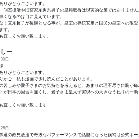
ありがとうございます。
、側室復活や旧宮家系男系男子の皇籍取得は現実的な策ではありません
無くなるのは目に見えています。
なく直系長子が後継となる事が、皇室の存続安定と国民の皇室への敬愛
ます。
も宜しくお願い致します。
しー
月30日
様
ありがとうございます。
りかご、私も漫画で少し読んだことがあります。
の苦しみや愛子さまのお気持ちを考えると、あまりの理不尽さに胸が痛
トが日本の因習を無くし、愛子さま皇太子実現への大きなうねりの一助
。
も宜しくお願い致します！
月28日
事選の政見放送で奇抜なパフォーマンスで話題になった候補は公式ホー