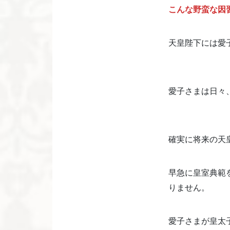
こんな野蛮な因
天皇陛下には愛
愛子さまは日々
確実に将来の天
早急に皇室典範
りません。
愛子さまが皇太