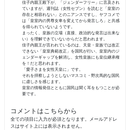
佳子内親王殿下が、「ジェンダーフリー」に言及され
ていますが、週刊誌（女性セブン）を読むと「皇室の
存在と相容れない」とのニアンスですし、ヤフコメで
は「皇室内の男尊女卑を変えてから発言しろ」と共感
を得られていないようです。
まったく、皇族の立場（直接、政治的な発言は出来な
い）を理解できていないからだと思われます。
佳子内親王が言われているのは、天皇・皇族では改正
できない「皇室典範改正」を国民が行い、皇室内のジ
ェンダーギャップを解消し、女性皇族にも皇位継承権
を！だと思われます。
「愛子さまを女性天皇に」です。
それを拝察しようとしないマスコミ・野次馬的な国民
に虚しさを感じます。
皇室の情報発信とともに国民は聞く耳をもつことが必
要です。
コメントはこちらから
全ての項目に入力が必須となります。メールアドレ
スはサイト上には表示されません。