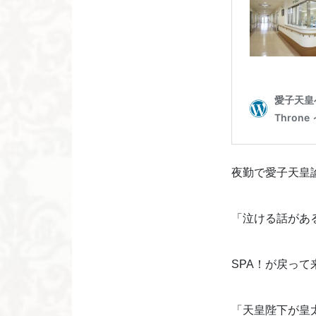
夜勤で愛子天皇
「泣ける話があ
SPA！が戻っ
「天皇陛下が皇