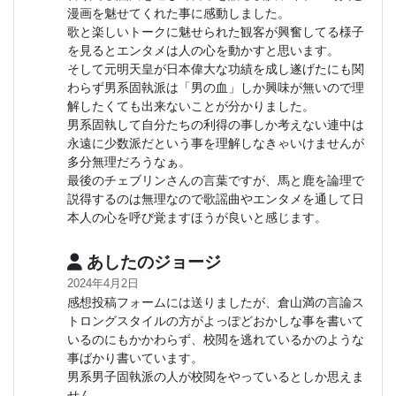
漫画を魅せてくれた事に感動しました。
歌と楽しいトークに魅せられた観客が興奮してる様子
を見るとエンタメは人の心を動かすと思います。
そして元明天皇が日本偉大な功績を成し遂げたにも関
わらず男系固執派は「男の血」しか興味が無いので理
解したくても出来ないことが分かりました。
男系固執して自分たちの利得の事しか考えない連中は
永遠に少数派だという事を理解しなきゃいけませんが
多分無理だろうなぁ。
最後のチェブリンさんの言葉ですが、馬と鹿を論理で
説得するのは無理なので歌謡曲やエンタメを通して日
本人の心を呼び覚ますほうが良いと感じます。
あしたのジョージ
2024年4月2日
感想投稿フォームには送りましたが、倉山満の言論ス
トロングスタイルの方がよっぽどおかしな事を書いて
いるのにもかかわらず、校閲を逃れているかのような
事ばかり書いています。
男系男子固執派の人が校閲をやっているとしか思えま
せん。