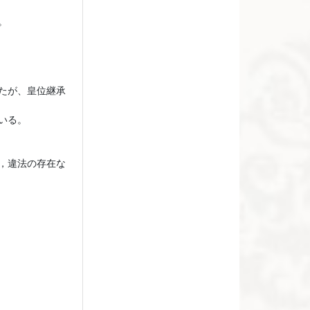
。
たが、皇位継承
いる。
，違法の存在な