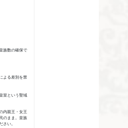
皇族数の確保で
による差別を禁
皇室という聖域
の内親王・女王
民のまま。皇族
ださい。