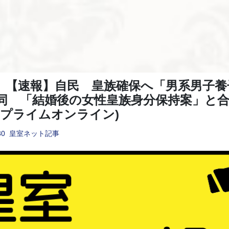
ad】【速報】自民 皇族確保へ「男系男子
同 「結婚後の女性皇族身分保持案」と
Nプライムオンライン)
30
皇室ネット記事