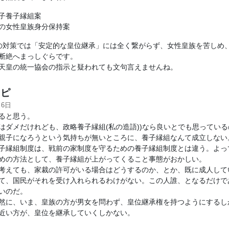
子養子縁組案
の女性皇族身分保持案
の対策では「安定的な皇位継承」には全く繋がらず、女性皇族を苦しめ
断絶へまっしぐらです。
天皇の統一協会の指示と疑われても文句言えませんね。
ピ
月6日
ると思う。
はダメだけれども、政略養子縁組(私の造語))なら良いとでも思っている
親子になろうという気持ちが無いところに、養子縁組なんて成立しない
子縁組制度は、戦前の家制度を守るための養子縁組制度とは違う。よっ
めの方法として、養子縁組が上がってくること事態がおかしい。
考えても、家裁の許可がいる場合はどうするのか、とか、既に成人して
て、国民がそれを受け入れられるわけがない。この人誰、となるだけで
いのだ。
然に、いま、皇族の方が男女を問わず、皇位継承権を持つようにするし
近い方が、皇位を継承していくしかない。