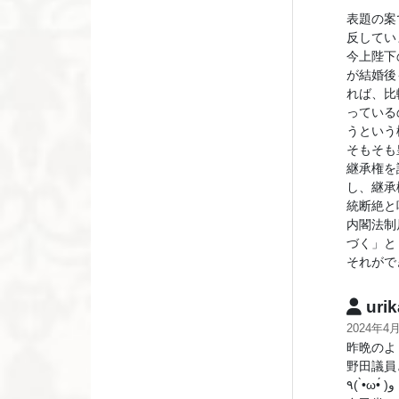
表題の案
反してい
今上陛下
が結婚後
れば、比
っている
うという
そもそも
継承権を
し、継承
統断絶と
内閣法制
づく」と
それがで
urik
2024年4
昨晩のよ
野田議員
٩( •̀ω•́ )ﻭ