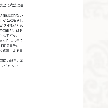
、完全に憲法に違
承権は認めない
下がご結婚され
実現可能だと思
の自由だけは奪
たんですか。
族女性にも皇位
ば直接皇族に
位簒奪による皇
は国民の総意に基
んでください。