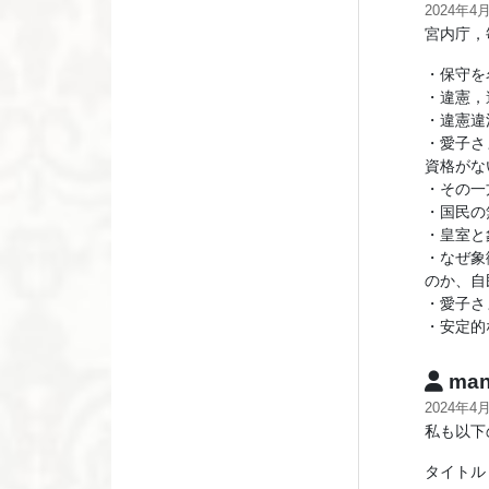
2024年4
宮内庁，
・保守を
・違憲，
・違憲違
・愛子さ
資格がな
・その一
・国民の
・皇室と
・なぜ象
のか、自
・愛子さ
・安定的
man
2024年4
私も以下
タイトル