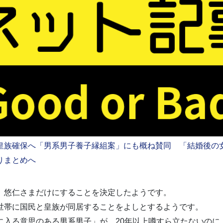
皇族確保へ「男系男子養子縁組案」にも概ね賛同 「結婚後の
りまとめへ
、悠仁さまだけにすることを決定したようです。
世帯に国民と皇族が同居することをよしとするようです。
に入る意思のある男系男子」が、20年以上噂すら立たないのに