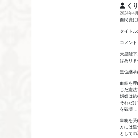
くり
2024年4
自民党に
タイトル
コメント
天皇陛下
はありま
皇位継承
血筋を理
じた憲法
婚姻は結
それだけ
を破壊し
皇統を受
方には皇
としての