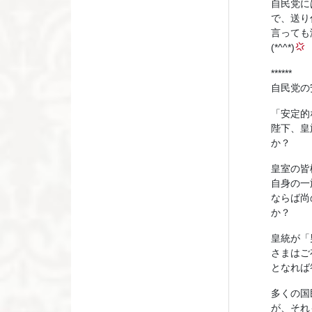
自民党に
で、送り付
言っても
(*^^*)
******
自民党の
「安定的
陛下、皇
か？
皇室の皆
自身の一
ならば尚
か？
皇統が「
さまはご
となれば
多くの国
が、それ