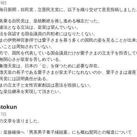
月9日
毎日新聞，自民党，立憲民主党に、以下を織り交ぜて意見投稿しました
名乗る自民党は、皇統断絶を推し進める極左だった。
違法となる立法は、皇室は望んでいない。
法を容認する国会議員の共犯者にはなりたくない。
まの伊勢神宮参拝では愛子さまを慕う多くの国民の姿を見ることが出来
いことは周知されていない。
方で、国民を代表している国会議員だけが愛子さまの立太子を拒否して
無関心さが皇室を苦しめている。
象徴天皇は、日本の「公」を保つために必要な存在。
徴天皇の長子である愛子さまが皇太子になれないのか、愛子さまは違憲
民党には説明責任がある。
まの立太子と女性宮家創設は憲法を毀損しない。
な皇位継承を実現して頂きたい。
tokun
月7日
の文章を送りました。
：皇族確保へ「男系男子養子縁組案」にも概ね賛同との報道について