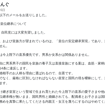
んぐ
月6日
以下のメールをお送りしました。
:皇位継承について
: 自民党には大変失望しました。
、および皇族方が望まれているのは、「皇位の安定継承実現」であり、
せん。
は今上陛下の直系優先です。男系か女系かは関係ありません。
由に男系男子の国民を皇族の養子又は直接皇族にする案は、血筋・家柄
14条に違反します。
婚相手のお人柄を理由に選ばれるので、合憲です。
でなく、厳格に区別しなければならない皇室と国民の境を曖昧にして、
ます。
け継ぎ皇室という聖域で生まれ育たれた今上陛下の直系の愛子さまや他
位継承権が無いまま、国民男性と婚姻されても、配偶者とお子さまは国
務めを真摯に果たしてくださる内親王・女王を蔑ろにするのはやめてく