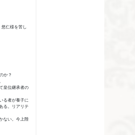
、悠仁様を苦し
のか？
。
て皇位継承者の
いる者が養子に
ある。リアリテ
かない。今上陛