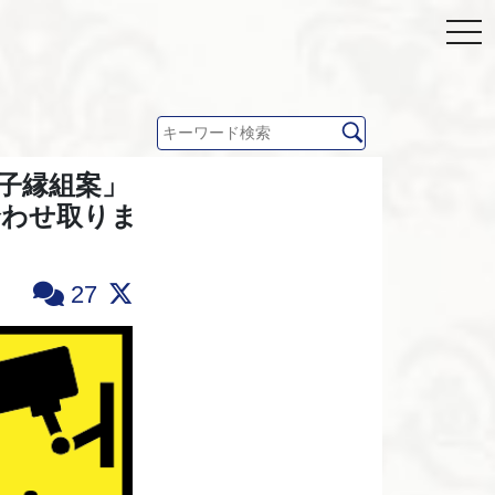
養子縁組案」
合わせ取りま
27