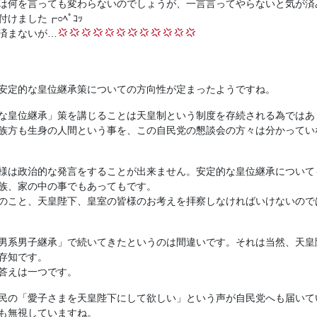
は何を言っても変わらないのでしょうが、一言言ってやらないと気が済
けました┏○ﾍﾟｺｯ
済まないが…
安定的な皇位継承策についての方向性が定まったようですね。
な皇位継承」策を講じることは天皇制という制度を存続される為ではあ
族方も生身の人間という事を、この自民党の懇談会の方々は分かってい
様は政治的な発言をすることが出来ません。安定的な皇位継承について
族、家の中の事でもあってもです。
のこと、天皇陛下、皇室の皆様のお考えを拝察しなければいけないので
男系男子継承」で続いてきたというのは間違いです。それは当然、天皇
存知です。
答えは一つです。
民の「愛子さまを天皇陛下にして欲しい」という声が自民党へも届いて
も無視していますね。