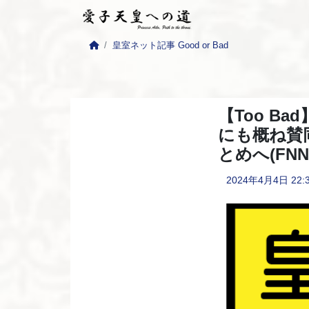
皇室ネット記事 Good or Bad
【Too B
にも概ね賛
とめへ(FN
2024年4月4日
22: