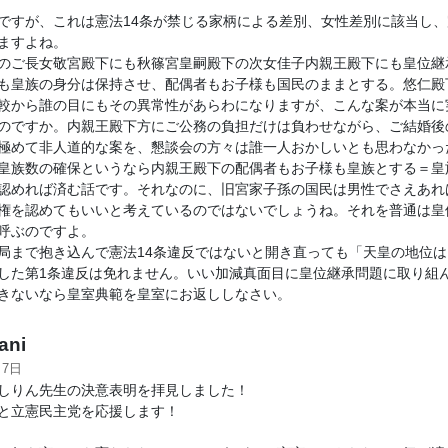
ですが、これは憲法14条が禁じる家柄による差別、女性差別に該当し
ますよね。
のご長女敬宮殿下にも秋篠宮皇嗣殿下の次女佳子内親王殿下にも皇位継
も皇族の身分は保持させ、配偶者もお子様も国民のままとする。悠仁殿
較から誰の目にもその異常性があらわになりますが、こんな案が本当に
のですか。内親王殿下方にご公務の負担だけは負わせながら、ご結婚後
極めて非人道的な案を、懇談会の方々は誰一人おかしいとも思わなかっ
皇族数の確保というなら内親王殿下の配偶者もお子様も皇族とする＝皇
認めれば済む話です。それなのに、旧宮家子孫の国民は男性でさえあれ
権を認めてもいいと考えているのではないでしょうね。それを普通は皇
呼ぶのですよ。
局まで抱き込んで憲法14条違反ではないと開き直っても「天皇の地位
した第1条違反は免れません。いい加減真面目に皇位継承問題に取り組
きないなら皇室典範を皇室にお返ししなさい。
ani
月7日
しりん先生の決意表明を拝見しました！
と立憲民主党を応援します！