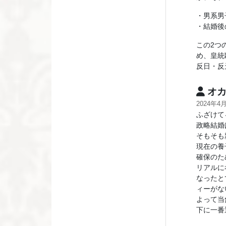
・男系男
・結婚後
この2つ
め、皇統
反日・反
オカ
2024年4
ふざけて
政略結婚
そもそも
現在の養
確保のた
リアルに
なったと
ィーがな
よって当
下に一番