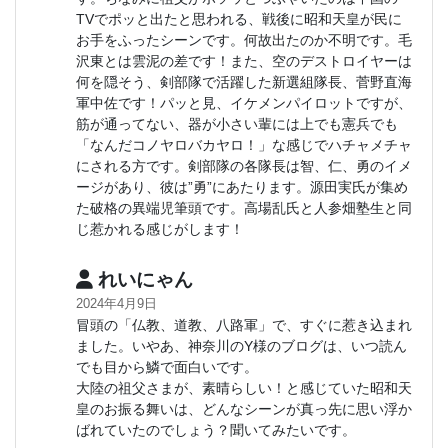
TVでポッと出たと思われる、戦後に昭和天皇が民に
お手をふったシーンです。何故出たのか不明です。毛
沢東とは雲泥の差です！また、空のデストロイヤーは
何を隠そう、剣部隊で活躍した新選組隊長、菅野直海
軍中佐です！パッと見、イケメンパイロットですが、
筋が通ってない、器が小さい輩には上でも憲兵でも
「なんだコノヤロバカヤロ！」な感じでハチャメチャ
にされる方です。剣部隊の各隊長は智、仁、勇のイメ
ージがあり、彼は”勇”にあたります。源田実氏が集め
た破格の異端児筆頭です。高場乱氏と人参畑塾生と同
じ惹かれる感じがします！
れいにゃん
2024年4月9日
冒頭の「仏教、道教、八路軍」で、すぐに惹き込まれ
ました。いやあ、神奈川のY様のブログは、いつ読ん
でも目から鱗で面白いです。
大陸の祖父さまが、素晴らしい！と感じていた昭和天
皇のお振る舞いは、どんなシーンが真っ先に思い浮か
ばれていたのでしょう？聞いてみたいです。