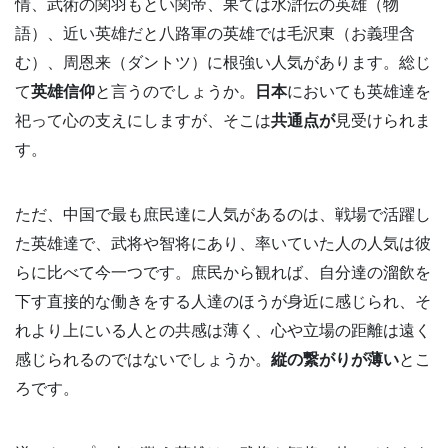
情、武術の関羽もとい関帝、果ては水滸伝の英雄（物
語）、近い英雄だと八路軍の英雄では毛沢東（お義理含
む）、周恩来（ダントツ）に根強い人気があります。総じ
て
英雄信仰
と言うのでしょうか。
日本
においても英雄達を
祀って心の支えにしますが、そこは
共通点が
見受けられま
す。
ただ、中国で最も庶民達に人気があるのは、戦場で活躍し
た英雄達で、武将や智将にあり、率いていた人の人気は彼
らに比べて今一つです。庶民から観れば、自分達の溜飲を
下す直接的な働きをする人達のほうが身近に感じられ、そ
れより上にいる人との共感は薄く、心や立場の距離は遠く
感じられるのではないでしょうか。
縦の繋がりが薄い
とこ
ろです。