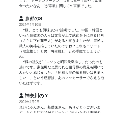
して、”アーメンソーメン、つるつる〜！冷やし素麺
食べたいなあ！”が宗教に関しての言葉でした。
京都のS
2024年4月10日
Y様、とても興味ぶかい論考でした。中国・韓国と
いった儒教国の人々は文官が上で武官を下に見る傾向
（さらに下が商売人）があると聞きましたが、庶民は
武人の英雄を推していたのですね？これもエリート
（君主推し）と民（将軍推し）との乖離でしょうか
ね。
Y様の祖父が「コソッと昭和天皇推し」だったのも
凄いです。豪傑風だと思われる祖母様の意見も聞いて
みたいと感じました。「昭和天皇の振る舞いは素晴ら
しい！」という感想は、あのマッカーサーでさえも抱
いたはずです。
神奈川のＹ
2024年4月9日
れいにゃんさん、基礎医さん、ありがとうございま
す。ちなみに祖父がボソッとつぶやいたのは中国の