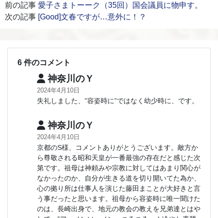
前の記事
愛子さまトーーク（35回）国会議員に物申す。
次の記事
[Good]文春ですが…意外に！？
6 件のコメント
神奈川のＹ
2024年4月10日
失礼しました、”容姿時に”ではなく幼少時に、です。
神奈川のＹ
2024年4月10日
京都のS様、コメントありがとうございます。敵方か
ら尊敬される昭和天皇が一番最強の存在だと感じた次
第です。祖母は神頼みや宗教に対してはあまり関心が
なかったのか、自分が生きる道を切り開いてた為か、
心の拠り所は仕事人を演じた藤田まことが大好きと言
う事だったと思います。祖母から容姿時に唯一聞けた
のは、長崎出身で、地元の教会の教えを兄弟達とはや