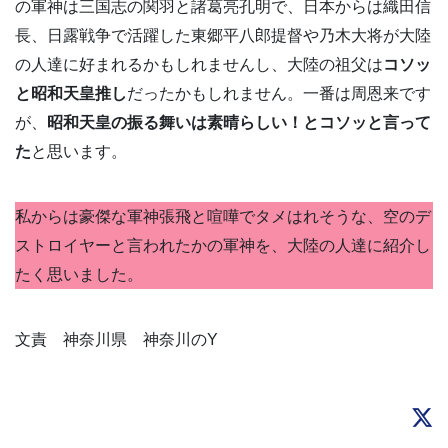
の軍神は三国志の関羽と諸葛亮孔明で、日本からは織田信
長、日露戦争で活躍した東郷平八郎提督や乃木大将が大陸
の人達に好まれるかもしれませんし、大陸の祖父は
コソッ
と昭和天皇推し
だったかもしれません。一番は周恩来です
が、
昭和天皇の振る舞いは素晴らしい！とコソッと言って
た
と思います。
私からは豪傑な軍神張飛と喧嘩でタメはれそうな、空のデ
ストロイヤーと言われたかの軍神を、大陸の人達に紹介し
たく思いました。
文責 神奈川県 神奈川のY