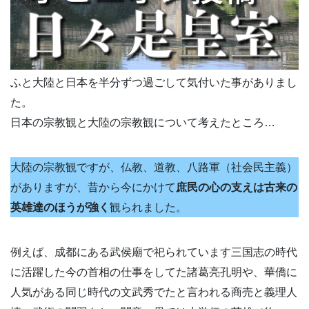
ふと大陸と日本を半分ずつ過ごして気付いた事がありまし
た。
日本の宗教観と大陸の宗教観について考えたところ…
大陸の宗教観ですが、仏教、道教、八路軍（社会民主義）
がありますが、昔から今にかけて
庶民の心の支えは古来の
英雄達のほうが強く
観られました。
例えば、成都にある武侯廟で祀られています三国志の時代
に活躍した今の首相の仕事をしてた諸葛亮孔明や、華僑に
人気がある同じ時代の文武秀でたと言われる商売と義理人