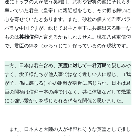
逆にトップの人が敬う英雄は、武将や智将の他にそれらを
率いていた君主（皇帝）に親近感をもち、その振る舞いに
心を寄せていたとあります。また、砂粒の個人で君臣バラ
バラな中国ですが、総じて君主と臣下に共感出来る唯一な
ものは
英雄信仰
と言えるかもしれません。現在八路軍信仰
で、君臣の絆を（かろうじて）保っているのが現状です。
一方、日本は君主含め、
英霊に対して一君万民
で親しみや
すく、愛子様たちが他人事ではなく近しい人に感じ、（我
が子、孫に感じる）心の距離が身近に感じられ、日本は君
臣の間柄は信仰一本の絆ではなく、共に体験などして幾重
にも強い繋がりを感じられる稀有な関係と思いました。
また、日本人と大陸の人が相容れそうな英霊として推し