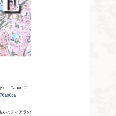
 Yahoo!ニ
b76ab8ca
族方のティアラの