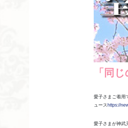
「同じ
愛子さまご着用で
ュース
https://n
愛子さまが神武