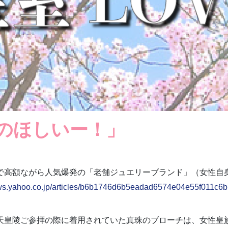
のほしいー！」
高額ながら人気爆発の「老舗ジュエリーブランド」（女性自身） –
ews.yahoo.co.jp/articles/b6b1746d6b5eadad6574e04e55f011c6
天皇陵ご参拝の際に着用されていた真珠のブローチは、女性皇