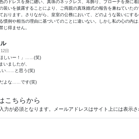
色のドレスを身に纏い、真珠のネックレス、耳飾り、ブローチを身に着
の装いを披露することにより、ご両親の真珠婚式の報告を兼ねていたの
ております。さりながら、皇室の公務において、どのような装いにする
る慣例や相当の理由に基づいてのことに違いない。しかし私の心の内は
禁じ得ません。
ル
月12日
ほしいー！」……(笑)
まいましたが、
しい……と思う(笑)
だよな……です(笑)
はこちらから
入力が必須となります。メールアドレスはサイト上には表示さ