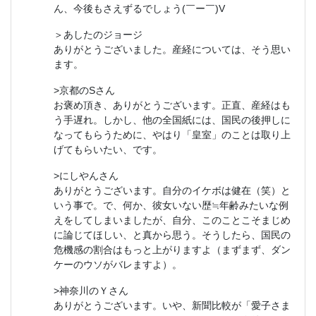
ん、今後もさえずるでしょう(￣ー￣)V
＞あしたのジョージ
ありがとうございました。産経については、そう思い
ます。
>京都のSさん
お褒め頂き、ありがとうございます。正直、産経はも
う手遅れ。しかし、他の全国紙には、国民の後押しに
なってもらうために、やはり「皇室」のことは取り上
げてもらいたい、です。
>にしやんさん
ありがとうございます。自分のイケボは健在（笑）と
いう事で。で、何か、彼女いない歴≒年齢みたいな例
えをしてしまいましたが、自分、このことこそまじめ
に論じてほしい、と真から思う。そうしたら、国民の
危機感の割合はもっと上がりますよ（まずまず、ダン
ケーのウソがバレますよ）。
>神奈川のＹさん
ありがとうございます。いや、新聞比較が「愛子さま