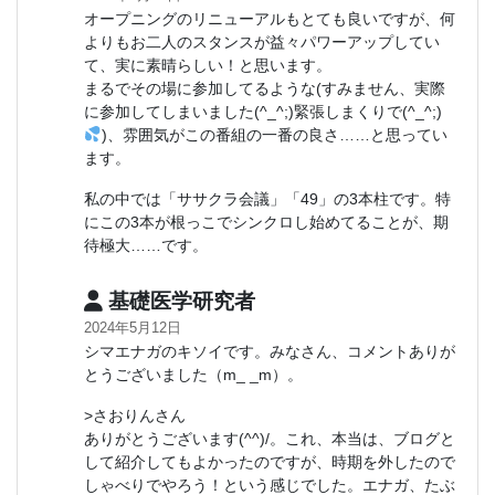
オープニングのリニューアルもとても良いですが、何
よりもお二人のスタンスが益々パワーアップしてい
て、実に素晴らしい！と思います。
まるでその場に参加してるような(すみません、実際
に参加してしまいました(^_^;)緊張しまくりで(^_^;)
)、雰囲気がこの番組の一番の良さ……と思ってい
ます。
私の中では「ササクラ会議」「49」の3本柱です。特
にこの3本が根っこでシンクロし始めてることが、期
待極大……です。
基礎医学研究者
2024年5月12日
シマエナガのキソイです。みなさん、コメントありが
とうございました（m_ _m）。
>さおりんさん
ありがとうございます(^^)/。これ、本当は、ブログと
して紹介してもよかったのですが、時期を外したので
しゃべりでやろう！という感じでした。エナガ、たぶ