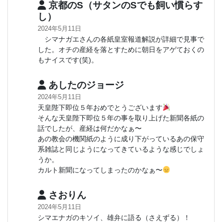
京都のS（サタンのSでも飼い慣らす
し）
2024年5月11日
シマナガエさんの各紙皇室報道解説が詳細で見事で
した。オチの産経を落とすために朝日をアゲておくの
もナイスです(笑)。
あしたのジョージ
2024年5月11日
天皇陛下即位５年おめでとうございます
そんな天皇陛下即位５年の事を取り上げた新聞各紙の
話でしたが、産経は何だかなぁ〜
あの教会の機関紙のように成り下がっているあの保守
系雑誌と同じようになってきているような感じでしょ
うか。
カルト新聞になってしまったのかなぁ〜
さおりん
2024年5月11日
シマエナガのキソイ、雄弁に語る（さえずる）！