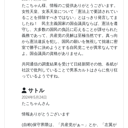
たこちゃん様、情報のご提供ありがとうございます。
女性天皇、女系天皇について「憲法上で要請されてい
ることを排除すべきではない」とはっきり発言してま
したね！ 民主主義国家の国会議員ならば、憲法を遵
守し、大多数の国民の負託に応えることが課せられた
義務であって、共産党の見解は至極当然です。真っ向
から憲法違反を犯し、国民の願いを無視して拙速に密
室で勝手に決めようとする自民党こそが異常なんです
よ。国会議員の資格がありません。
共同通信の調査結果を受けて日経新聞その他、各紙が
社説で批判していることで男系カルトはさらに焦り狂
っているようですね。
サトル
2024年5月24日
たこちゃんさん
情報ありがとうございます
(自称)保守界隈は、「共産党がぁ～」とか、「左翼が