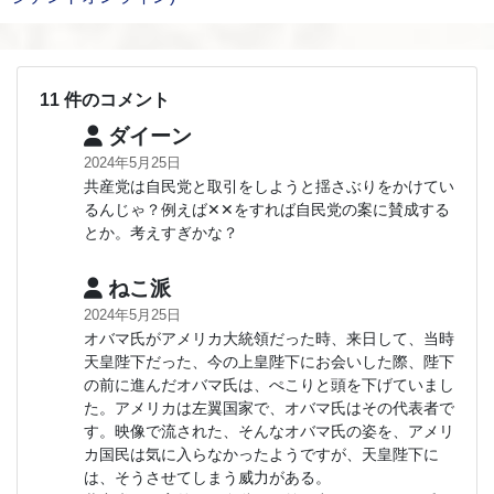
11 件のコメント
ダイーン
2024年5月25日
共産党は自民党と取引をしようと揺さぶりをかけてい
るんじゃ？例えば✕✕をすれば自民党の案に賛成する
とか。考えすぎかな？
ねこ派
2024年5月25日
オバマ氏がアメリカ大統領だった時、来日して、当時
天皇陛下だった、今の上皇陛下にお会いした際、陛下
の前に進んだオバマ氏は、ぺこりと頭を下げていまし
た。アメリカは左翼国家で、オバマ氏はその代表者で
す。映像で流された、そんなオバマ氏の姿を、アメリ
カ国民は気に入らなかったようですが、天皇陛下に
は、そうさせてしまう威力がある。