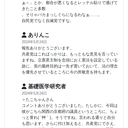
ぁ～」とか、都合が悪くなるとレッテル貼りで逃げて
きたこと多数
。そりゃバカまっしぐらになるわなぁ……。
自民党でなく自滅党ですな。
ありんこ
2024年5月24日
報告ありがとうございます。
共産党はこればっかりは、もっともな意見を言ってい
ますね。立憲君主制を念頭におく憲法を設定している
故に、党の最終目的は一先ず置いておいて、法の理念
を優先させているところに今の所敬意を持ちます。
基礎医学研究者
2024年5月24日
＞たこちゃんさん
コメントありがとうございました。たしかに、今回は
彼がこちら関西の京都府の議員というところに、ちょ
っと誉れ( ´艸｀)。そうですね、言われる通りと自分
も思います。さらに付け加えると、共産党にでさえ、