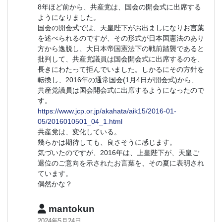
8年ほど前から、共産党は、国会の開会式に出席する
ようになりました。
国会の開会式では、天皇陛下がお出ましになりお言葉
を述べられるのですが、その形式が日本国憲法のあり
方から逸脱し、大日本帝国憲法下の戦前踏襲であると
批判して、共産党議員は国会開会式に出席するのを、
長きにわたって拒んでいました。しかるにその方針を
転換し、2016年の通常国会(1月4日が開会式)から、
共産党議員は国会開会式に出席するようになったので
す。
https://www.jcp.or.jp/akahata/aik15/2016-01-
05/2016010501_04_1.html
共産党は、変化している。
幾らかは期待しても、良さそうに感じます。
気づいたのですが、2016年は、上皇陛下が、天皇ご
退位のご意向を示されたお言葉を、その夏に表明され
ています。
偶然かな？
mantokun
2024年5月24日