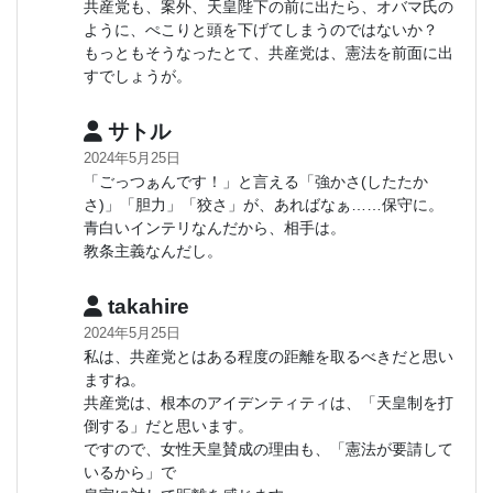
共産党も、案外、天皇陛下の前に出たら、オバマ氏の
ように、ぺこりと頭を下げてしまうのではないか？
もっともそうなったとて、共産党は、憲法を前面に出
すでしょうが。
サトル
2024年5月25日
「ごっつぁんです！」と言える「強かさ(したたか
さ)」「胆力」「狡さ」が、あればなぁ……保守に。
青白いインテリなんだから、相手は。
教条主義なんだし。
takahire
2024年5月25日
私は、共産党とはある程度の距離を取るべきだと思い
ますね。
共産党は、根本のアイデンティティは、「天皇制を打
倒する」だと思います。
ですので、女性天皇賛成の理由も、「憲法が要請して
いるから」で