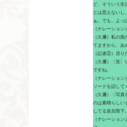
ど、そういう生
とは思えないし
ぁ。でも、よっ
（ナレーション
（久邇）私の孫
てますから、あ
（記者②）戻り
（久邇）〔笑〕
ですね。
（ナレーション
ソードを話して
（久邇）〔写真
のは素晴らしい
してる皇后陛下
（ナレーション