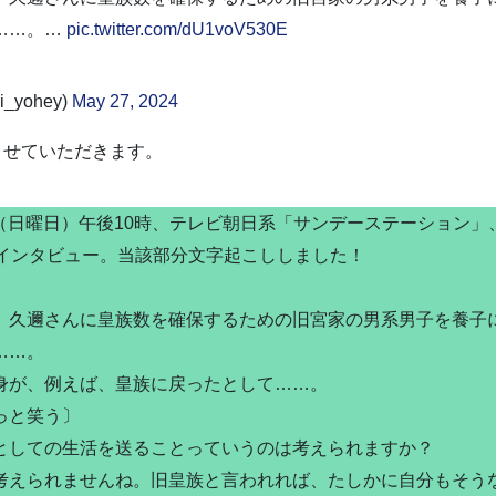
……。…
pic.twitter.com/dU1voV530E
_yohey)
May 27, 2024
させていただきます。
6日（日曜日）午後10時、テレビ朝日系「サンデーステーション
）インタビュー。当該部分文字起こししました！
）久邇さんに皇族数を確保するための旧宮家の男系男子を養子
……。
身が、例えば、皇族に戻ったとして……。
っと笑う〕
としての生活を送ることっていうのは考えられますか？
考えられませんね。旧皇族と言われれば、たしかに自分もそう