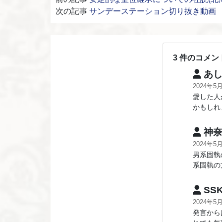
次の記事
サンデーステーション切り抜き動画
3 件のコメン
あし
2024年5
愛した人
かもしれ
神奈
2024年5
男系固執
系固執の
SS
2024年5
発言から