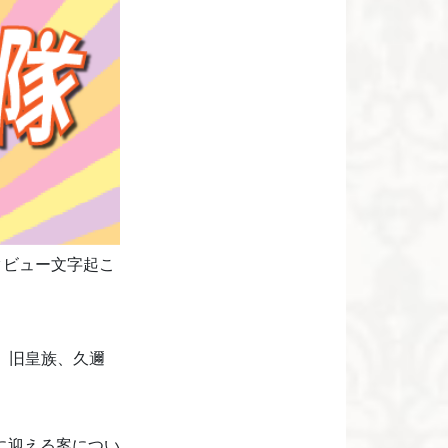
タビュー文字起こ
」、旧皇族、久邇
に迎える案につい