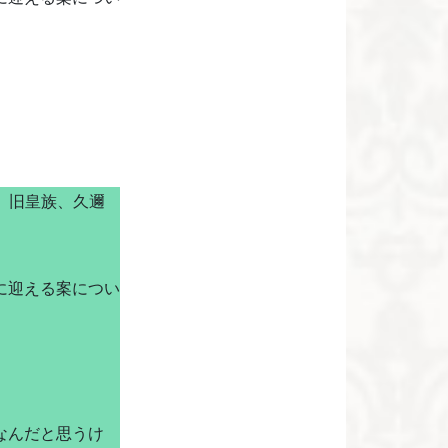
」、旧皇族、久邇
に迎える案につい
なんだと思うけ