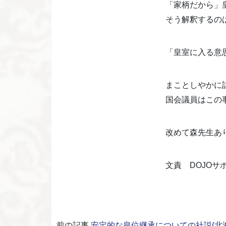
「家柄だから」
そう解釈するの
「皇室に入る意
まことしやかに
国会議員はこの
改めて森先生あ
文責 DOJOサ
前の記事
安定的な皇位継承についての社説(北