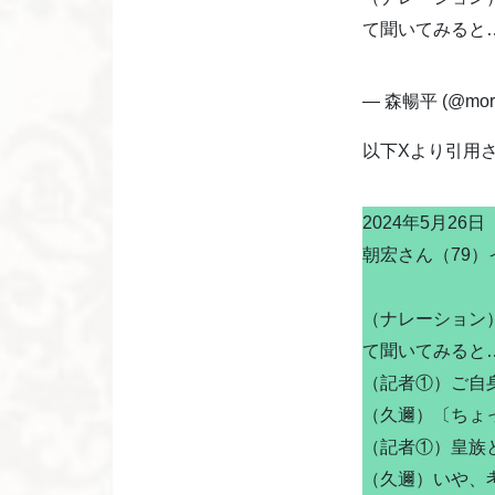
て聞いてみると
— 森暢平 (@mori
以下Xより引用
2024年5月2
朝宏さん（79
（ナレーション
て聞いてみると
（記者①）ご自
（久邇）〔ちょ
（記者①）皇族
（久邇）いや、