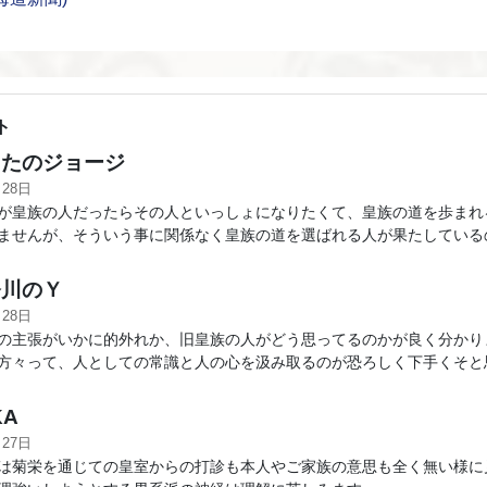
ト
たのジョージ
月28日
が皇族の人だったらその人といっしょになりたくて、皇族の道を歩まれ
ませんが、そういう事に関係なく皇族の道を選ばれる人が果たしている
川のＹ
月28日
の主張がいかに的外れか、旧皇族の人がどう思ってるのかが良く分かり
方々って、人としての常識と人の心を汲み取るのが恐ろしく下手くそと
KA
月27日
は菊栄を通じての皇室からの打診も本人やご家族の意思も全く無い様に