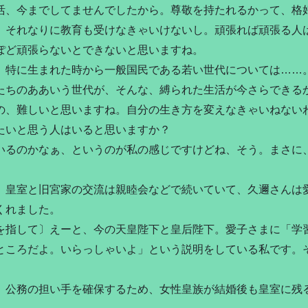
活、今までしてませんでしたから。尊敬を持たれるかって、格
、それなりに教育も受けなきゃいけないし。頑張れば頑張る人
ぽど頑張らないとできないと思いますね。
）特に生まれた時から一般国民である若い世代については……
たちのああいう世代が、そんな、縛られた生活が今さらできる
の、難しいと思いますね。自分の生き方を変えなきゃいねない
たいと思う人はいると思いますか？
いるのかなぁ、というのが私の感じですけどね、そう。まさに
）皇室と旧宮家の交流は親睦会などで続いていて、久邇さんは
くれました。
を指して〕えーと、今の天皇陛下と皇后陛下。愛子さまに「学
ところだよ。いらっしゃいよ」という説明をしている私です。
。
）公務の担い手を確保するため、女性皇族が結婚後も皇室に残