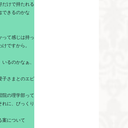
好だけで持たれる
はできるのかな
。
かって感じは持っ
わけですから。
、いるのかなぁ、
愛子さまとのエピ
習院の理学部って
それに、びっくり
る案について