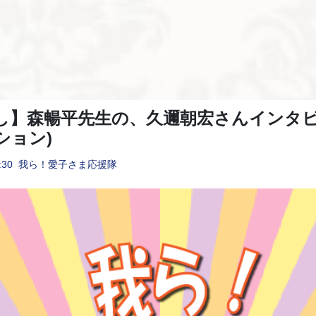
し】森暢平先生の、久邇朝宏さんインタビ
ション)
:30
我ら！愛子さま応援隊