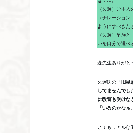
は……。
（久邇）ご本人
（ナレーション
ようにすべきだ
（久邇）皇族と
いを自分で選べ
森先生ありがと
久邇氏の「
旧皇
してませんでし
に教育も受けな
「いるのかなぁ
とてもリアルな