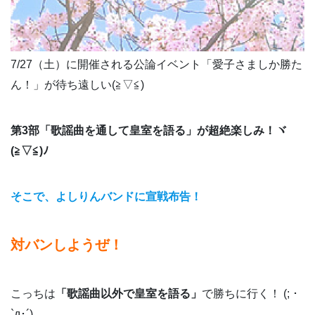
7/27（土）に開催される公論イベント「愛子さましか勝た
ん！」が待ち遠しい(≧▽≦)
第3部「歌謡曲を通して皇室を語る」が超絶楽しみ！ヾ
(≧▽≦)ﾉ
そこで、よしりんバンドに宣戦布告！
対バンしようぜ！
こっちは
「歌謡曲
以外で皇室を語る」
で勝ちに行く！ (; ･
`д･´)