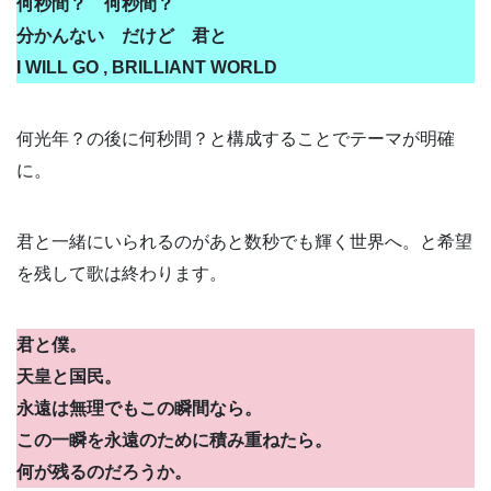
何秒間？ 何秒間？
分かんない だけど 君と
I WILL GO , BRILLIANT WORLD
何光年？の後に何秒間？と構成することでテーマが明確
に。
君と一緒にいられるのがあと数秒でも輝く世界へ。と希望
を残して歌は終わります。
君と僕。
天皇と国民。
永遠は無理でもこの瞬間なら。
この一瞬を永遠のために積み重ねたら。
何が残るのだろうか。