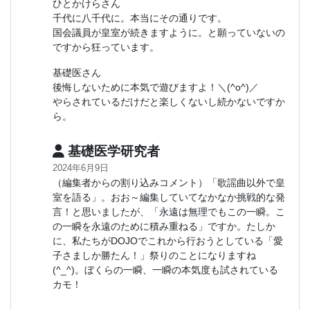
ひとかけらさん
千代に八千代に。本当にその通りです。
国会議員が皇室が続きますように。と願っていないの
ですから狂っています。
基礎医さん
後悔しないために本気で遊びますよ！＼(^o^)／
やらされているだけだと楽しくないし続かないですか
ら。
基礎医学研究者
2024年6月9日
（編集者からの割り込みコメント）「歌謡曲以外で皇
室を語る」。おお～編集していてなかなか挑戦的な発
言！と思いましたが、「永遠は無理でもこの一瞬。こ
の一瞬を永遠のために積み重ねる」ですか。たしか
に、私たちがDOJOでこれから行おうとしている「愛
子さましか勝たん！」祭りのことになりますね
(^_^)。ぼくらの一瞬、一瞬の本気度も試されている
カモ！