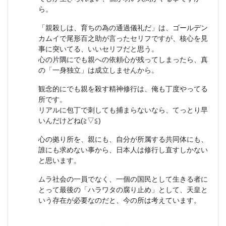
ら。
「親殺しは、育ちの為の通過儀礼だ」は、ゴールデン
カムイで尾形百之助が言ったセリフですが、核心を見
事に突いてる、いいセリフだと思う。
心の片隅にでも親への依頼心が残ってしまったら、真
の「一身独立」は成立しませんから。
観念的にでも親を殺す精神修行は、俺も丁度やってる
所です。
リアルに包丁で刺しても捕まらないなら、てっとり早
いんだけどね(≧▽≦)
心の拠り所を、親にも、自分が所属する共同体にも、
誰にも求めない事から、日本人は修行し直すしかない
と思います。
ムラ社会の一員でなく、一個の国民として生きる者に
とって最後の「ハラワタの腐り止め」として、天皇と
いう存在が必要なのだと、今の所は考えています。