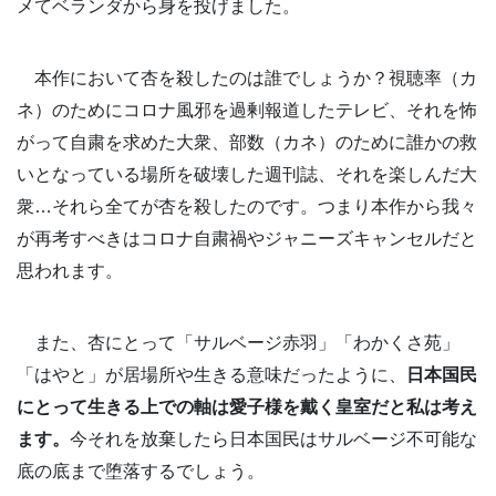
メてベランダから身を投げました。
本作において杏を殺したのは誰でしょうか？視聴率（カ
ネ）のためにコロナ風邪を過剰報道したテレビ、それを怖
がって自粛を求めた大衆、部数（カネ）のために誰かの救
いとなっている場所を破壊した週刊誌、それを楽しんだ大
衆…それら全てが杏を殺したのです。つまり本作から我々
が再考すべきはコロナ自粛禍やジャニーズキャンセルだと
思われます。
また、杏にとって「サルベージ赤羽」「わかくさ苑」
「はやと」が居場所や生きる意味だったように、
日本国民
にとって生きる上での軸は愛子様を戴く皇室だと私は考え
ます。
今それを放棄したら日本国民はサルベージ不可能な
底の底まで堕落するでしょう。