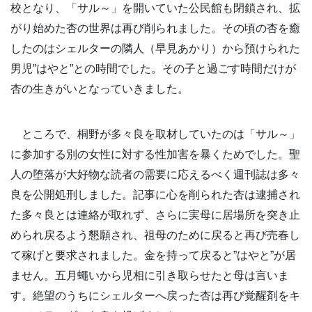
校となり、「サル～」を開いていた公民館も閉鎖され、拡
がり始めた杏の世界は再び削られました。その頃の杏を癒
したのはシェルターの隣人（早見あかり）から預けられた
男児”はやと”との時間でした。その子と過ごす時間だけが
杏の生きがいとなっていきました。
ところで、桐野が多々良を取材していたのは「サル～」
に参加する別の女性に対する性加害を暴くためでした。聖
人の堕落が大好物な読者の需要に応えるべく週刊誌は多々
良を公開処刑しました。記事に心を削られた杏は逮捕され
た多々良とは連絡が取れず、さらに実母に居場所を突き止
められ戻るよう懇願され、祖母のために戻ると再び売春し
て稼げと要求されました。金を持って戻ると”はやと”が居
ません。五月蠅いから児相に引き取らせたと母は言いま
す。絶望のうちにシェルターへ戻った杏は再び覚醒剤をキ