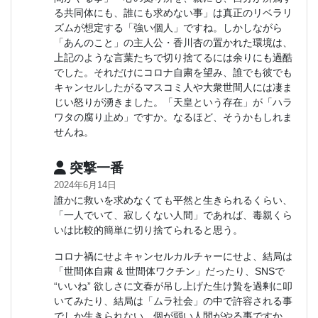
る共同体にも、誰にも求めない事」は真正のリベラリ
ズムが想定する「強い個人」ですね。しかしながら
「あんのこと」の主人公・香川杏の置かれた環境は、
上記のような言葉たちで切り捨てるには余りにも過酷
でした。それだけにコロナ自粛を望み、誰でも彼でも
キャンセルしたがるマスコミ人や大衆世間人には凄ま
じい怒りが湧きました。「天皇という存在」が「ハラ
ワタの腐り止め」ですか。なるほど、そうかもしれま
せんね。
突撃一番
2024年6月14日
誰かに救いを求めなくても平然と生きられるくらい、
「一人でいて、寂しくない人間」であれば、毒親くら
いは比較的簡単に切り捨てられると思う。
コロナ禍にせよキャンセルカルチャーにせよ、結局は
「世間体自粛 & 世間体ワクチン」だったり、SNSで
“いいね” 欲しさに文春が吊し上げた生け贄を過剰に叩
いてみたり、結局は「ムラ社会」の中で許容される事
でしか生きられない、個が弱い人間がやる事ですか