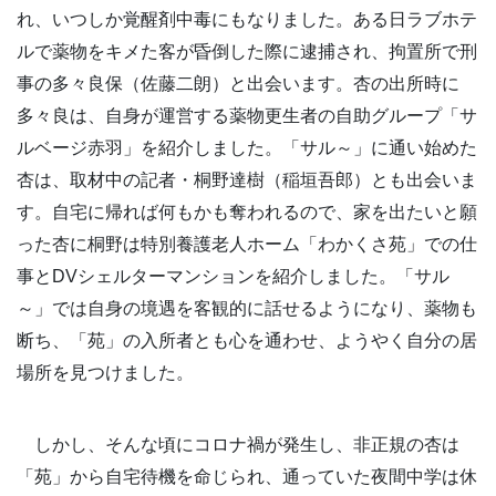
れ、いつしか覚醒剤中毒にもなりました。ある日ラブホテ
ルで薬物をキメた客が昏倒した際に逮捕され、拘置所で刑
事の多々良保（佐藤二朗）と出会います。杏の出所時に
多々良は、自身が運営する薬物更生者の自助グループ「サ
ルベージ赤羽」を紹介しました。「サル～」に通い始めた
杏は、取材中の記者・桐野達樹（稲垣吾郎）とも出会いま
す。自宅に帰れば何もかも奪われるので、家を出たいと願
った杏に桐野は特別養護老人ホーム「わかくさ苑」での仕
事とDVシェルターマンションを紹介しました。「サル
～」では自身の境遇を客観的に話せるようになり、薬物も
断ち、「苑」の入所者とも心を通わせ、ようやく自分の居
場所を見つけました。
しかし、そんな頃にコロナ禍が発生し、非正規の杏は
「苑」から自宅待機を命じられ、通っていた夜間中学は休