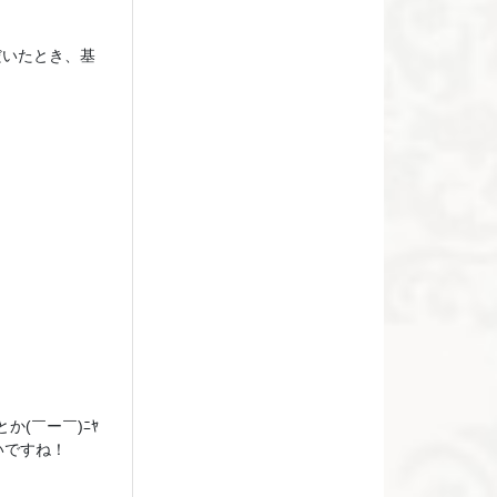
だいたとき、基
か(￣ー￣)ﾆﾔ
いですね！