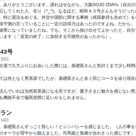
、ありがとうございます。遅ればせながら、大阪DOJO 2DAYs（自分の
応してくれた人、在り（^_^)。なるほど、昭和４３号さんもそうだっ
、特に憲法をめぐる、外交や国防に関する事柄（靖国参拝も含めて）を
保守側の言っていることに一定の説得力はあったのですよね。だから、
確実になっていましたね。でも、そこから抜け出せてよかったと、自分
います（「皇室の終了」に加担する可能性があったから）。
43号
月15日
古屋で久方ぶりにお会いした際には、基礎医さんと気付くまで少し時間
。
ては何となく男系派でしたが、基礎医さんと全く同じコースを辿り現在
読んでいれば当然双系派になる筈ですが、愛子さまに魅力を感じない男
も機能不全で脳死状態に近いかもしれません。
ラン
月14日
、基礎医さんすっごく怪しい！とシンパシーを感じました。（人の事を
のオーラが背中から観えました。司馬懿と魯粛が合わさった感じです。