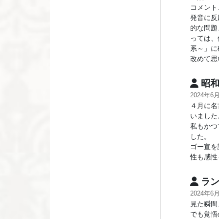
コメント
発音に反
的な問題
っては、
系～」に
改めて思
昭和
2024年6
４月に名
いました
私もかつ
した。
ゴー宣を
性も感性
ラン
2024年6
見た瞬間
でも覚悟