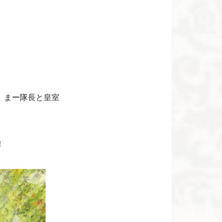
。まー隊長と皇室
！