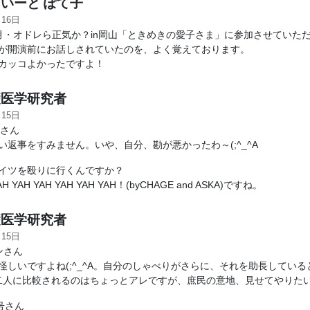
いーと ぽて子
月16日
・オドレら正気か？in岡山「ときめきの愛子さま」に参加させていた
が開演前にお話しされていたのを、よく覚えております。
カッコよかったですよ！
医学研究者
月15日
Sさん
い返事をすみません。いや、自分、勘が悪かったわ～(;^_^A
イツを殴りに行くんですか？
AH YAH YAH YAH YAH YAH！(byCHAGE and ASKA)ですね。
医学研究者
月15日
ンさん
怪しいですよね(;^_^A。自分のしゃべりがさらに、それを助長していると
二人に比較されるのはちょっとアレですが、庶民の意地、見せてやりた
号さん