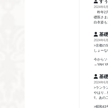
すぅ
2024年6
昨年2月
礎医さま
白衣姿も
基礎
2024年6
>京都の
しょーな
今からソ
→YAH Y
基礎
2024年6
>ランラ
やはり…
ﾘ。あの
>昭和43