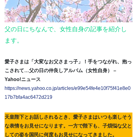
父の日にちなんで、女性自身の記事を紹介し
ます。
愛子さまは「大変なお父さまっ子」！手をつながれ、抱っ
こされて…父の日の仲良しアルバム（女性自身） –
Yahoo!ニュース
https://news.yahoo.co.jp/articles/e99e54fe4e10f75f41e8e0
17b7bfa4ac6472d219
天皇陛下とお話しされるとき、愛子さまはいつも楽しそう
な表情をお見せになります。一方で陛下も、子煩悩な父と
しての姿を国民に何度もお見せになってきました。