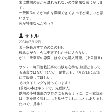
常に世間の目から逃れられないので窮屈な感じがしま
す。
一般国民の方が自由を満喫できてよっぽど楽しいと思
います。
何が特権なんだろう？
サトル
2024年7月12日
まー隊長おすすめのこの1冊。
残念ながら、今は中古でしか手に入らない。
が！「天皇家の恋愛」は今でも購入可能。(中公新書)
サンデー毎日連載記事の出版も心待ち(熱望と言って
も過言ではない！)だが、是非とも、7月27日に会場
にて販売してほしい。
そのタイミングを待っています！
(前述の本はネットで、先程購入)
以前の小林先生のブログにもあるように、ゴー宣読者
は、本を良く読む……を見せてくれ……ともありまし
たので、是非！