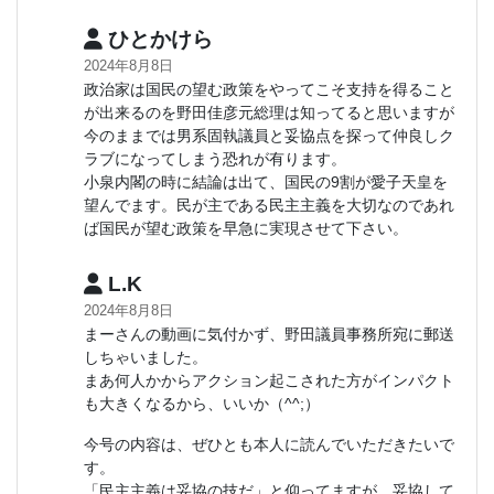
ひとかけら
2024年8月8日
政治家は国民の望む政策をやってこそ支持を得ること
が出来るのを野田佳彦元総理は知ってると思いますが
今のままでは男系固執議員と妥協点を探って仲良しク
ラブになってしまう恐れが有ります。
小泉内閣の時に結論は出て、国民の9割が愛子天皇を
望んでます。民が主である民主主義を大切なのであれ
ば国民が望む政策を早急に実現させて下さい。
L.K
2024年8月8日
まーさんの動画に気付かず、野田議員事務所宛に郵送
しちゃいました。
まあ何人かからアクション起こされた方がインパクト
も大きくなるから、いいか（^^;）
今号の内容は、ぜひとも本人に読んでいただきたいで
す。
「民主主義は妥協の技だ」と仰ってますが、妥協して