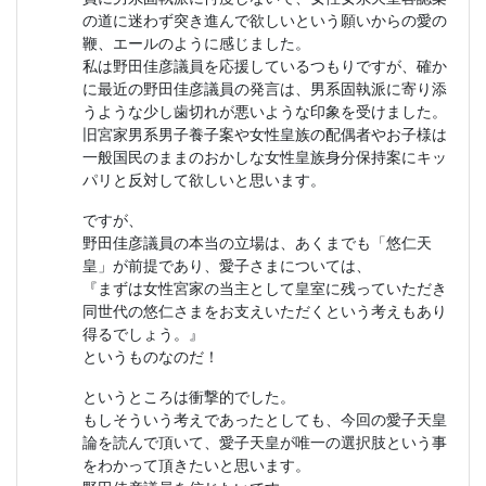
の道に迷わず突き進んで欲しいという願いからの愛の
鞭、エールのように感じました。
私は野田佳彦議員を応援しているつもりですが、確か
に最近の野田佳彦議員の発言は、男系固執派に寄り添
うような少し歯切れが悪いような印象を受けました。
旧宮家男系男子養子案や女性皇族の配偶者やお子様は
一般国民のままのおかしな女性皇族身分保持案にキッ
パリと反対して欲しいと思います。
ですが、
野田佳彦議員の本当の立場は、あくまでも「悠仁天
皇」が前提であり、愛子さまについては、
『まずは女性宮家の当主として皇室に残っていただき
同世代の悠仁さまをお支えいただくという考えもあり
得るでしょう。』
というものなのだ！
というところは衝撃的でした。
もしそういう考えであったとしても、今回の愛子天皇
論を読んで頂いて、愛子天皇が唯一の選択肢という事
をわかって頂きたいと思います。