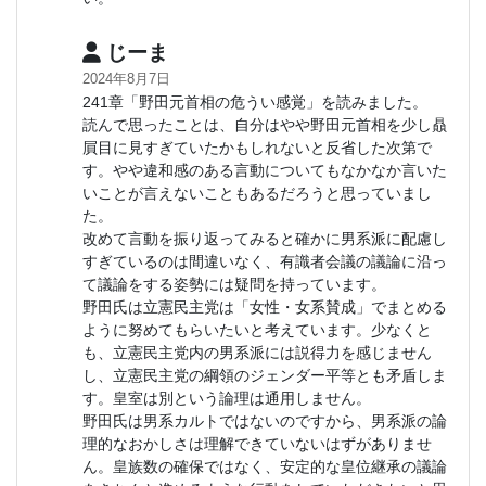
じーま
2024年8月7日
241章「野田元首相の危うい感覚」を読みました。
読んで思ったことは、自分はやや野田元首相を少し贔
屓目に見すぎていたかもしれないと反省した次第で
す。やや違和感のある言動についてもなかなか言いた
いことが言えないこともあるだろうと思っていまし
た。
改めて言動を振り返ってみると確かに男系派に配慮し
すぎているのは間違いなく、有識者会議の議論に沿っ
て議論をする姿勢には疑問を持っています。
野田氏は立憲民主党は「女性・女系賛成」でまとめる
ように努めてもらいたいと考えています。少なくと
も、立憲民主党内の男系派には説得力を感じません
し、立憲民主党の綱領のジェンダー平等とも矛盾しま
す。皇室は別という論理は通用しません。
野田氏は男系カルトではないのですから、男系派の論
理的なおかしさは理解できていないはずがありませ
ん。皇族数の確保ではなく、安定的な皇位継承の議論