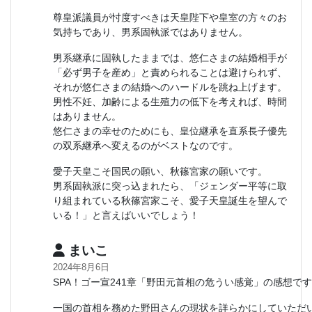
尊皇派議員が忖度すべきは天皇陛下や皇室の方々のお
気持ちであり、男系固執派ではありません。
男系継承に固執したままでは、悠仁さまの結婚相手が
「必ず男子を産め」と責められることは避けられず、
それが悠仁さまの結婚へのハードルを跳ね上げます。
男性不妊、加齢による生殖力の低下を考えれば、時間
はありません。
悠仁さまの幸せのためにも、皇位継承を直系長子優先
の双系継承へ変えるのがベストなのです。
愛子天皇こそ国民の願い、秋篠宮家の願いです。
男系固執派に突っ込まれたら、「ジェンダー平等に取
り組まれている秋篠宮家こそ、愛子天皇誕生を望んで
いる！」と言えばいいでしょう！
まいこ
2024年8月6日
SPA！ゴー宣241章「野田元首相の危うい感覚」の感想で
一国の首相を務めた野田さんの現状を詳らかにしていただ