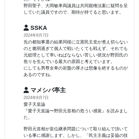
野田聖子、大岡敏孝両議員は共同親権法案に疑問を呈
していた議員ですので、期待が持てると思います。
SSKA
2024年8月7日
先の都知事選の結果同様に立憲民主党が煮え切らない
のと脆弱過ぎて個人で戦いたくても戦えず、それでも
元総理として率いねばならない苦しい状況が野田氏の
焦りを生んでいる最大の原因と考えています。
にしても男尊女卑の岩盤の厚さは想像を絶するものが
あるのですね。
マメシバ亭主
2024年8月7日
愛子天皇論
『愛子天皇論〜野田元首相の危うい感覚』を読みまし
た。
野田元首相が皇位継承問題について取り組んで頂いて
いる事に感謝します。しかし、「民主主義は妥協の技