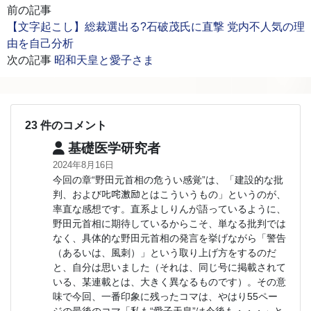
前の記事
【文字起こし】総裁選出る?石破茂氏に直撃 党内不人気の理
由を自己分析
次の記事
昭和天皇と愛子さま
23 件のコメント
基礎医学研究者
2024年8月16日
今回の章“野田元首相の危うい感覚”は、「建設的な批
判、および𠮟咤激励とはこういうもの」というのが、
率直な感想です。直系よしりんが語っているように、
野田元首相に期待しているからこそ、単なる批判では
なく、具体的な野田元首相の発言を挙げながら「警告
（あるいは、風刺）」という取り上げ方をするのだ
と、自分は思いました（それは、同じ号に掲載されて
いる、某連載とは、大きく異なるものです）。その意
味で今回、一番印象に残ったコマは、やはり55ペー