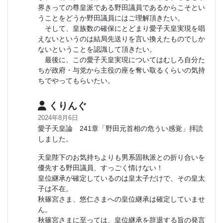
界きっての尊皇派である野田議員であるからこそとい
うことをどうか野田議員にはご理解頂きたい。
そして、皇族数の確保にとどまり愛子天皇実現を唱
えないというのは結局先送りを言い換えたものでしか
ないということを認識して頂きたい。
最後に、この愛子天皇実現についてはむしろ自分た
ちが政府・与党から主役の座を奪い取るくらいの気持
ちでやってもらいたい。
くりんぐ
2024年8月6日
愛子天皇論 241章「野田元首相の危うい感覚」拝読
しました。
天皇陛下のお気持ちよりも男系固執派との折り合いを
優先する野田議員、すっごく情けない！
皇位継承が確定しているのは皇太子だけで、その皇太
子は不在。
秋篠宮さま、悠仁さまへの皇位継承は確定していませ
ん。
秋篠宮さまに至っては、皇位継承を辞退する旨の発言