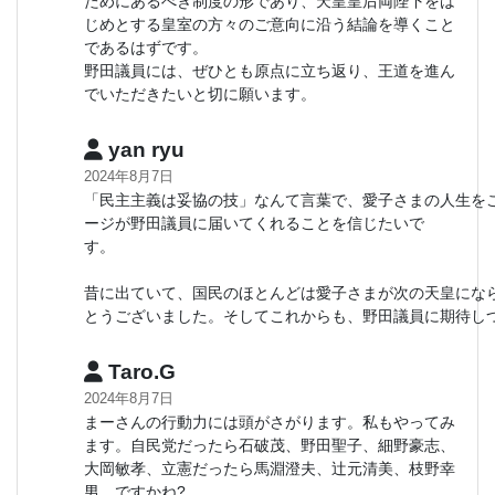
ためにあるべき制度の形であり、天皇皇后両陛下をは
じめとする皇室の方々のご意向に沿う結論を導くこと
であるはずです。
野田議員には、ぜひとも原点に立ち返り、王道を進ん
でいただきたいと切に願います。
yan ryu
2024年8月7日
「民主主義は妥協の技」なんて言葉で、愛子さまの人生を
ージが野田議員に届いてくれることを信じたいで
す
もう結論
昔に出ていて、国民のほとんどは愛子さまが次の天皇にな
とうございました。そしてこれからも、野田議員に期待し
Taro.G
2024年8月7日
まーさんの行動力には頭がさがります。私もやってみ
ます。自民党だったら石破茂、野田聖子、細野豪志、
大岡敏孝、立憲だったら馬淵澄夫、辻元清美、枝野幸
男、ですかね?