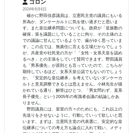
ゴロン
2024年8月6日
確かに野田佳彦議員は、立憲民主党の議員にもいる
所為か、ダンケーカルトに気を使い過ぎだと思いま
す。また皇位継承問題についても、政府が「皇族数の
確保」策を議題にしていることに拘り、その土俵の上
での議論に甘んじているようで、歯がゆく思っていま
す。この点では、無責任に言える立場だからでしょう
が、共産党や社民党の方が「「女性・女系天皇を認め
るべき」との主張をしていて賛同できます。野田議員
も「男系優先」が原則とも言っていたので、こちらが
期待しているほど、女系天皇公認でもないのでしょう
か。「安定的な皇位継承」を考えていないダンケーカ
ルトと意見調整できるとは思えません。小林先生が描
かれている通り、解答はひとつ、「男女問わず、直系
長子優先」という2005年の有識者会議の結論しかあ
りません。
野田議員には、皇室の方々のためにも、これ以上の
先送りをさせないように、行動していって欲しいと思
います。まずは、立憲民主党の代表選に、安定的な皇
位継承についての考え方も論点に入れて戦い、メディ