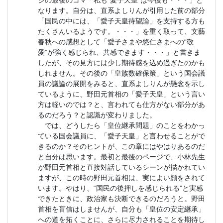
ジの最後のコマ「私も“愛子天皇”は今後も・・・」と
なります。自分は、直系よしりんが引用した前の部分
「国民の中には、「愛子天皇待望論」を支持する方も
たくさんいるようです。・・・」を重く取って、文藝
春秋への感想として「愛子さまや悠仁さまへの“敬
愛”が強く感じられ、共感できます・・・」と書きま
したが、その見方には少し期待感を込め過ぎたのかも
しれません。その後の「皇族数確保策」という国会議
員の議論の展開をみると、直系よしりんが懸念を示し
ているように、野田元首相の「愛子天皇」という言い
方は軽いのでは？と、言われても仕方がない部分があ
るのだろう？と認識が変わりました。
では、どうしたら「皇位継承問題」のことをわかっ
ている国会議員に、「愛子天皇」と言わせることがで
きるのか？そのヒントが、この章にはやはりあるのだ
と自分は思います。最初と最後のページで、小林先生
が野田元首相と直接対話しているシーンが描かれてい
ますが、この時の野田元首相は、実によい顔をされて
います。やはり、“国民の後押しを感じられる”と実感
できたときに、政治家も決断できるのだろうと。野田
首相を盲信はしませんが、自分も「皇位の安定継承」
への道を拓くことに、さらに尽力されることを期待し