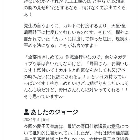
得ないのか？それが”民主主義の技”とやらで”政治家
の腕の見せ所”だとするなら…情けなくて涙出てくら
ぁ！
先生の言うように、カルトに忖度するより、天皇•皇
后両陛下に忖度して欲しいものです。そして、欄外に
書かれていた『カルトに忖度して作った法は、現実を
歪める法になる』こそが名言ですよ！
『全部抱きしめて♪』作戦遂行中なので、余りネガテ
ィブな事は言いたくないけど、『野田さん、お願いし
ます！気付いて！カルトと約束なんかしても又(アベ
の時みたいに)反故にされるよ！』という気持ちでい
っぱいです！抱きしめたいけど…鯖折りもしたい…そ
んな心境だけど、野田さんなら絶対やってくれる！！
そう思っています♪♪
あしたのジョージ
2024年8月6日
今回の愛子天皇論は、最近の野田佳彦議員の意見につ
いて批判的に書かれていましたが、それは野田佳彦議
員に男系固執派に忖度しないで、女性女系天皇容認案