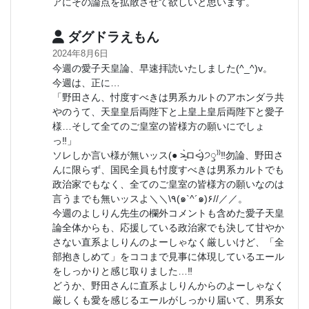
アにその論点を拡散させて欲しいと思います。
ダグドラえもん
2024年8月6日
今週の愛子天皇論、早速拝読いたしました(^_^)v。
今週は、正に…
「野田さん、忖度すべきは男系カルトのアホンダラ共
やのうて、天皇皇后両陛下と上皇上皇后両陛下と愛子
様…そして全てのご皇室の皆様方の願いにでしょ
っ‼︎」
ソレしか言い様が無いッス(● ˃̶͈̀ロ˂̶͈́)੭ꠥ⁾⁾‼︎勿論、野田さ
んに限らず、国民全員も忖度すべきは男系カルトでも
政治家でもなく、全てのご皇室の皆様方の願いなのは
言うまでも無いッスよ＼＼\٩(๑`^´๑)۶//／／。
今週のよしりん先生の欄外コメントも含めた愛子天皇
論全体からも、応援している政治家でも決して甘やか
さない直系よしりんのよーしゃなく厳しいけど、「全
部抱きしめて」をココまで見事に体現しているエール
をしっかりと感じ取りました…‼︎
どうか、野田さんに直系よしりんからのよーしゃなく
厳しくも愛を感じるエールがしっかり届いて、男系女