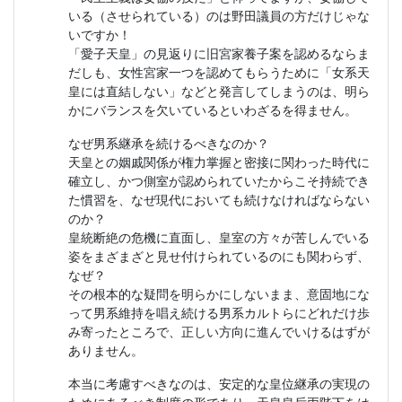
いる（させられている）のは野田議員の方だけじゃな
いですか！
「愛子天皇」の見返りに旧宮家養子案を認めるならま
だしも、女性宮家一つを認めてもらうために「女系天
皇には直結しない」などと発言してしまうのは、明ら
かにバランスを欠いているといわざるを得ません。
なぜ男系継承を続けるべきなのか？
天皇との姻戚関係が権力掌握と密接に関わった時代に
確立し、かつ側室が認められていたからこそ持続でき
た慣習を、なぜ現代においても続けなければならない
のか？
皇統断絶の危機に直面し、皇室の方々が苦しんでいる
姿をまざまざと見せ付けられているのにも関わらず、
なぜ？
その根本的な疑問を明らかにしないまま、意固地にな
って男系維持を唱え続ける男系カルトらにどれだけ歩
み寄ったところで、正しい方向に進んでいけるはずが
ありません。
本当に考慮すべきなのは、安定的な皇位継承の実現の