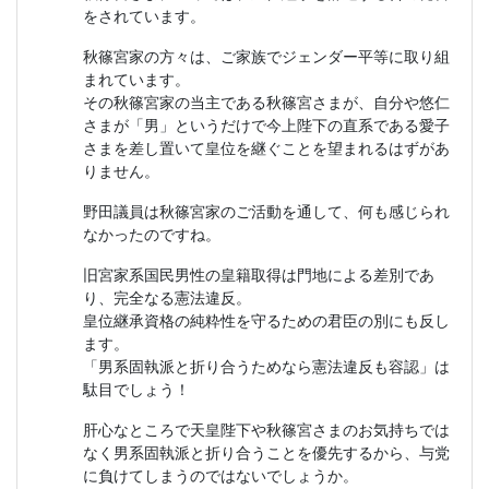
をされています。
秋篠宮家の方々は、ご家族でジェンダー平等に取り組
まれています。
その秋篠宮家の当主である秋篠宮さまが、自分や悠仁
さまが「男」というだけで今上陛下の直系である愛子
さまを差し置いて皇位を継ぐことを望まれるはずがあ
りません。
野田議員は秋篠宮家のご活動を通して、何も感じられ
なかったのですね。
旧宮家系国民男性の皇籍取得は門地による差別であ
り、完全なる憲法違反。
皇位継承資格の純粋性を守るための君臣の別にも反し
ます。
「男系固執派と折り合うためなら憲法違反も容認」は
駄目でしょう！
肝心なところで天皇陛下や秋篠宮さまのお気持ちでは
なく男系固執派と折り合うことを優先するから、与党
に負けてしまうのではないでしょうか。