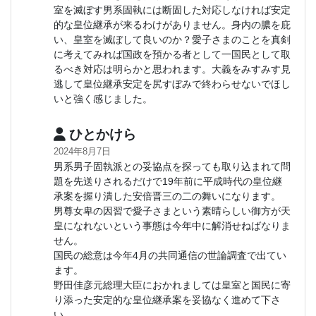
室を滅ぼす男系固執には断固した対応しなければ安定
的な皇位継承が来るわけがありません。身内の膿を庇
い、皇室を滅ぼして良いのか？愛子さまのことを真剣
に考えてみれば国政を預かる者として一国民として取
るべき対応は明らかと思われます。大義をみすみす見
逃して皇位継承安定を尻すぼみで終わらせないでほし
いと強く感じました。
ひとかけら
2024年8月7日
男系男子固執派との妥協点を探っても取り込まれて問
題を先送りされるだけで19年前に平成時代の皇位継
承案を握り潰した安倍晋三の二の舞いになります。
男尊女卑の因習で愛子さまという素晴らしい御方が天
皇になれないという事態は今年中に解消せねばなりま
せん。
国民の総意は今年4月の共同通信の世論調査で出てい
ます。
野田佳彦元総理大臣におかれましては皇室と国民に寄
り添った安定的な皇位継承案を妥協なく進めて下さ
い。