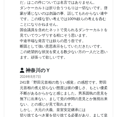
だ」はこの件については名言ではありません。
ダンケーカルトは折り合うつもりは一切ないです。啓
蒙が通じないのは勿論の事、話してもわからない連中
です。この様な甘い考えでは100%奴らの考えを呑む
ことになりかねません。
国会議員を含めたネットで見られるダンケーカルトを
見ていてウンザリする程にそう思います。
中途半端な発言では奴らの思う壺です。
断固として強い意思表示をしていただきたいです。
この絶望的な状況を変える数少ない方の一人だと思い
ます。頑張って欲しいです。
神奈川のＹ
2024年8月7日
241章「野田元首相の危うい感覚」の感想です。野田
元首相の煮え切らない態度は彼の優しさ、もとい優柔
不断があるからかなと感じました。男系固執の意見を
無下に出来ない、まして党の仲間の意見とか無視出来
ない、との感じが見て取れます。
しかし、大元の大義、皇室安定継承には
切り捨てるべき輩を切り捨てる必要があり、まして皇