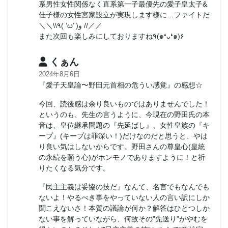
系男性女性関係なく直系第一子最優先の愛子皇太子&
佳子様の女性宮家設立が実現します様に…ファイトだ
＼＼\\٩( ‘ω’ )و //／／
また次回も楽しみにしておりますね٩(๑❛ᴗ❛๑)۶
くぁん
2024年8月6日
『愛子天皇論〜野田元首相の危うい感覚』の感想☆
今回、読後感は余り良いものではありませんでした！
というのも、先生の言うように、今現在の野田氏の本
音は、皇位継承問題の『先延ばし』、女性皇族の『キ
ープ』(キープは罪深い！)だけなのだと思うと、やは
り良い気はしないからです。野田さんの尊皇心(皇統
の永続を願う心)がホンモノでありますように！と祈
りたくなる気分です。
『民主主義は妥協の技だ』なんて、名言でもなんでも
ないよ！やるべき事をやっていない人の言い訳にしか
聞こえないさ！本質の議論が何か？解答はひとつしか
ない事を解っていながら、何故その”先送り”がやむを