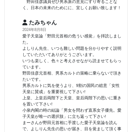
野田佳彦議員ぜひ男系派の意見にすり寄ることな
く、日本の未来のためにに、宜しくお願い致します！
たみちゃん
2024年8月8日
愛子天皇論「野田元首相の危うい感覚」を拝読しまし
た。
よしりん先生、いつも難しい問題を分かりやすく説明
していただいてありがとうございます。
いつも楽しく、色々と考えさせながら読ませてもらっ
ています。
野田佳彦元首相、男系カルトの策略に乗らないで頂き
たいです。
男系カルトに気を使うより、9割の国民の総意「女性
天皇に賛成」を重要視して下さい!
上皇、上皇后両陛下と天皇、皇后両陛下の思いに重き
を置いて下さい!
小泉内閣の時の結論「男女を問わず直系女子優先。愛
子天皇が唯一の選択肢」に立ち返って下さい!
まーさんが野田元首相に手渡した愛子天皇論を読ん
で、よしりん先生の思いが届き、目を覚まして頂く事