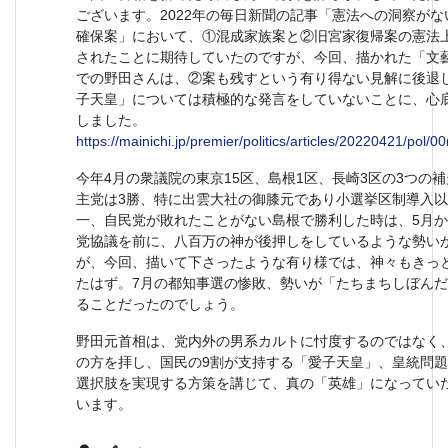
ございます。2022年の毎日新聞の記事「憲法への洞察が
確保案」において、①混成家族案と②旧宮家復帰案の憲法
されたことに期待していたのですが、今回、描かれた「文
での野田さんは、②案も残すという有り得ない見解に後退
子天皇」については積極的な発言をしていないことに、心
しました。
https://mainichi.jp/premier/politics/articles/20220421/pol
今年4月の衆議院の東京15区、島根1区、長崎3区の3つの
主党は3勝、特に出雲大社の御膝元であり小選挙区制導入
一、自民党が敗れたことがない島根で勝利した時は、5月
党協議を前に、八百万の神が後押しをしているような勢い
が、今回、描いて下さったような有り様では、神々もきっ
たはず。7月の都知事選の惨敗、勢いが「たちまちしぼん
ることだったのでしょう。
野田元首相は、党内外の男系カルトに忖度するのではなく
の方を拝し、国民の9割が支持する「愛子天皇」、皇統問
選択肢を実現する方策を講じて、真の「英雄」になってい
います。