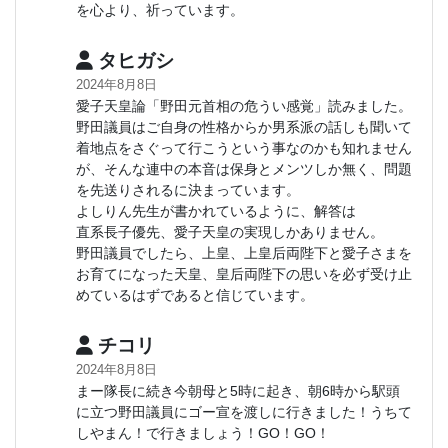
を心より、祈っています。
タヒガシ
2024年8月8日
愛子天皇論「野田元首相の危うい感覚」読みました。
野田議員はご自身の性格からか男系派の話しも聞いて
着地点をさぐって行こうという事なのかも知れません
が、そんな連中の本音は保身とメンツしか無く、問題
を先送りされるに決まっています。
よしりん先生が書かれているように、解答は
直系長子優先、愛子天皇の実現しかありません。
野田議員でしたら、上皇、上皇后両陛下と愛子さまを
お育てになった天皇、皇后両陛下の思いを必ず受け止
めているはずであると信じています。
チコリ
2024年8月8日
まー隊長に続き今朝母と5時に起き、朝6時から駅頭
に立つ野田議員にゴー宣を渡しに行きました！うちて
しやまん！で行きましょう！GO！GO！