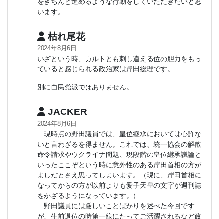
をきちんと進めるような行動をしていただきたいと思
います。
枯れ尾花
2024年8月6日
いざという時、カルトとも刺し違える位の胆力をもっ
ていると感じられる政治家は岸田総理です。
別に自民党派ではありません。
JACKER
2024年8月6日
現時点の野田議員では、皇位継承においては心許な
いと言わざるを得ません。これでは、統一協会の解散
命令請求やウクライナ問題、現段階の皇位継承議論と
いったここぞという時に意外性のある岸田首相の方が
ましだとさえ思ってしまいます。（現に、岸田首相に
なってからの方が以前よりも愛子天皇の文字が週刊誌
をかざるようになっています。）
野田議員には厳しいことばかりを述べた今回です
が、生前退位の時第一線にたってご活躍されるなど政