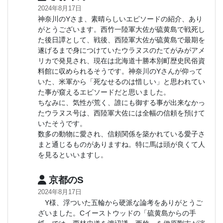
2024年8月17日
神奈川のYさま、素晴らしいエピソードの紹介、あり
がとうございます。西竹一陸軍大佐が硫黄島で戦死し
た後日譚として、戦後、西陸軍大佐が硫黄島で最期を
遂げるまで身につけていたウラヌスのたてがみがアメ
リカで発見され、現在は北海道十勝本別町歴史民俗資
料館に収められるそうです。神奈川のYさんが仰って
いた、米軍から「死なせるのは惜しい」と思われてい
た事が窺えるエピソードだと思いました。
ちなみに、気性が荒く、誰にも御する事が出来なかっ
たウラヌス号は、西陸軍大佐には全幅の信頼を預けて
いたそうです。
数多の動物に愛され、信頼関係を築かれている愛子さ
まと通じるものがありますね。特に馬は頭が良くて人
を見るといいますし。
京都のS
2024年8月17日
Y様、浮ついた五輪から硬派な論考をありがとうご
ざいました。Cイーストウッドの「硫黄島からの手