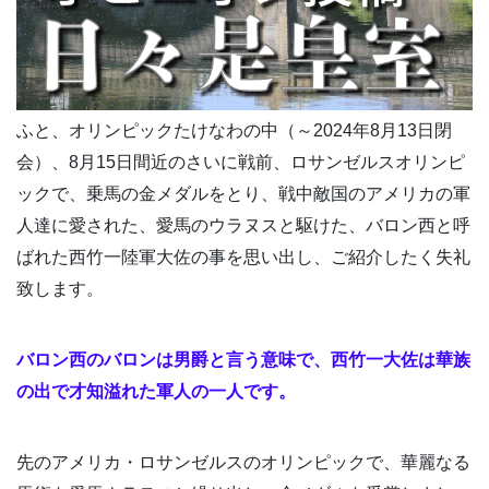
ふと、オリンピックたけなわの中（～2024年8月13日閉
会）、8月15日間近のさいに戦前、ロサンゼルスオリンピ
ックで、乗馬の金メダルをとり、戦中敵国のアメリカの軍
人達に愛された、愛馬のウラヌスと駆けた、バロン西と呼
ばれた西竹一陸軍大佐の事を思い出し、ご紹介したく失礼
致します。
バロン西のバロンは男爵と言う意味で、西竹一大佐は華族
の出で才知溢れた軍人の一人です。
先のアメリカ・ロサンゼルスのオリンピックで、華麗なる