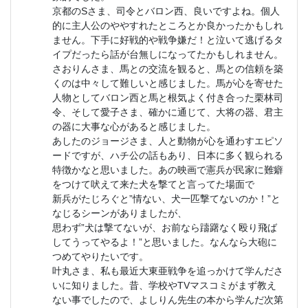
京都のSさま、司令とバロン西、良いですよね。個人
的に主人公のややすれたところとか良かったかもしれ
ません。下手に好戦的や戦争嫌だ！と泣いて逃げるタ
イプだったら話が台無しになってたかもしれません。
さおりんさま、馬との交流を観ると、馬との信頼を築
くのは中々して難しいと感じました。馬が心を寄せた
人物としてバロン西と馬と根気よく付き合った栗林司
令、そして愛子さま、確かに通じて、大将の器、君主
の器に大事な心があると感じました。
あしたのジョージさま、人と動物が心を通わすエピソ
ードですが、ハチ公の話もあり、日本に多く観られる
特徴かなと思いました。あの映画で憲兵が民家に難癖
をつけて吠えて来た犬を撃てと言ってた場面で
新兵がたじろぐと”情ない、犬一匹撃てないのか！”と
なじるシーンがありましたが、
思わず”犬は撃てないが、お前なら躊躇なく殴り飛ば
してうってやるよ！”と思いました。なんなら大砲に
つめてやりたいです。
叶丸さま、私も最近大東亜戦争を追っかけて学んださ
いに知りました。昔、学校やTVマスコミがまず教え
ない事でしたので、よしりん先生の本から学んだ次第