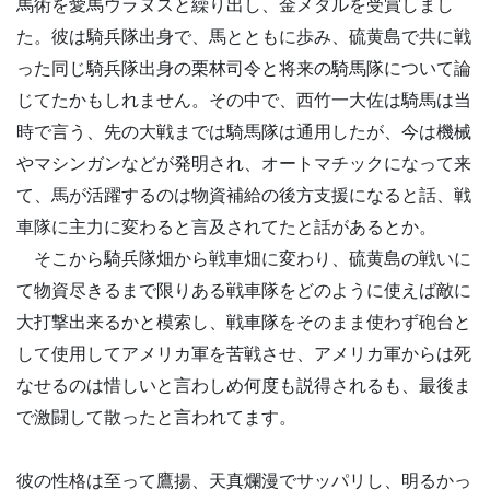
馬術を愛馬ウラヌスと繰り出し、金メダルを受賞しまし
た。彼は騎兵隊出身で、馬とともに歩み、硫黄島で共に戦
った同じ騎兵隊出身の栗林司令と将来の騎馬隊について論
じてたかもしれません。その中で、西竹一大佐は騎馬は当
時で言う、先の大戦までは騎馬隊は通用したが、今は機械
やマシンガンなどが発明され、オートマチックになって来
て、馬が活躍するのは物資補給の後方支援になると話、戦
車隊に主力に変わると言及されてたと話があるとか。
そこから騎兵隊畑から戦車畑に変わり、硫黄島の戦いに
て物資尽きるまで限りある戦車隊をどのように使えば敵に
大打撃出来るかと模索し、戦車隊をそのまま使わず砲台と
して使用してアメリカ軍を苦戦させ、アメリカ軍からは死
なせるのは惜しいと言わしめ何度も説得されるも、最後ま
で激闘して散ったと言われてます。
彼の性格は至って鷹揚、天真爛漫でサッパリし、明るかっ