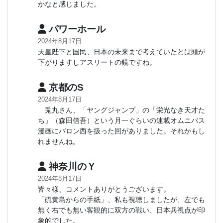
かなと感じました。
パワーホール
2024年8月17日
天皇陛下と国民、日本の未来まで考えていたとは頭が
下がりますしアスリートの鏡ですね。
京都のS
2024年8月17日
兎丸さん、「ヤングジャンプ」の「栄光なき天才た
ち」（森田信吾）という月一ぐらいの連載オムニバス
漫画にバロン西を扱った回がありました。それかもし
れませんね。
神奈川のＹ
2024年8月17日
皆々様、コメントありがとうございます。
「硫黄島からの手紙」、私も視聴しましたが、左でも
無く右でも無い客観的に双方の戦い、日本兵視点が印
象的でした。