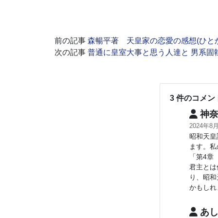
前の記事
森暢平著 天皇家の恋愛の感想(ひと
次の記事
普通に皇室大事と思う人達と 男系固
3 件のコメン
神奈
2024年8
昭和天皇
ます。私
「第4章
君主とは
り、昭和
かもしれ
あし