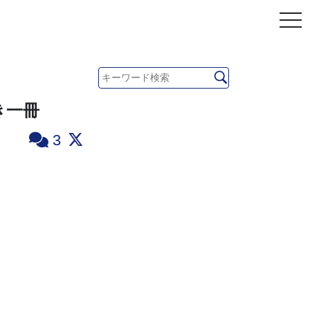
べき一冊
3