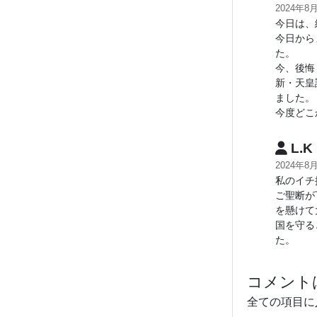
2024年8
今日は、
今日から
た。
今、後悔
新・天皇
ました。
今度どこ
L.K
2024年8
私のイチ
ご聖断が
を懸けて
国を守る
た。
コメント
全ての項目に