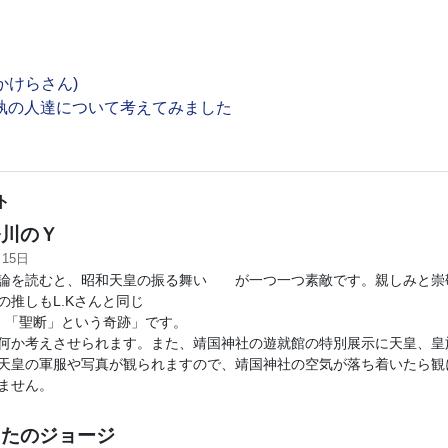
かけらさん)
執の人達について考えてみました
ト
川のＹ
月15日
論を読むと、昭和天皇の振る舞い が一つ一つ素敵です。親しみと崇
の推しもL.Kさんと同じ
 「聖断」という奇跡」です。
何か考えさせられます。また、靖国神社の遊就館の特別展示に天皇、皇
天皇の軍服や写真が観られますので、靖国神社の空気が落ち着いたら観
ません。
たのジョージ