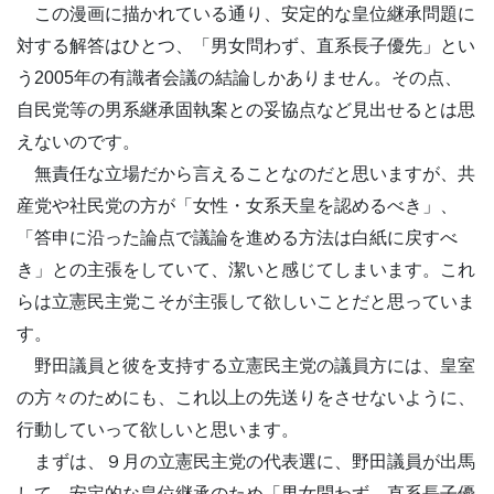
この漫画に描かれている通り、安定的な皇位継承問題に
対する解答はひとつ、「男女問わず、直系長子優先」とい
う2005年の有識者会議の結論しかありません。その点、
自民党等の男系継承固執案との妥協点など見出せるとは思
えないのです。
無責任な立場だから言えることなのだと思いますが、共
産党や社民党の方が「女性・女系天皇を認めるべき」、
「答申に沿った論点で議論を進める方法は白紙に戻すべ
き」との主張をしていて、潔いと感じてしまいます。これ
らは立憲民主党こそが主張して欲しいことだと思っていま
す。
野田議員と彼を支持する立憲民主党の議員方には、皇室
の方々のためにも、これ以上の先送りをさせないように、
行動していって欲しいと思います。
まずは、９月の立憲民主党の代表選に、野田議員が出馬
して、安定的な皇位継承のため「男女問わず、直系長子優