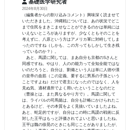
基礎医学研究者
2024年8月30日
（編集者からの割り込みコメント）興味深く読ませて
いただきました。沖縄戦については、あの状況でどこ
まで住民をまきこませなことができるのかは単純には
いえないところがありますが、少なくともそのことを
考えずに、八原という方はアメリカ軍に対峙してしま
ったのですね（しかも、この方ってもしかして生き残
っているのか？）。
あと、馬謖に関しては、まあ自分も京都のSさんと
同感ですね。やはり、人のの能力って全知全能ではな
いのだろうと。自分は、劉備という人は単に人徳や漢
の皇帝の血筋（この定義、要するに男系の子孫という
ことですよね）だけで君主になったのではなく、人を
見ぬ気、適材適所でよく用いたということなのだと
（曹操とは、また異なるやり方で）。馬謖に関して
は、ライバルの司馬懿は、自分も計略にかけられたこ
とあるけど、その本質をよく見抜いていましたよね。
あと、蛇足的ですが、自分はこの時に馬謖の戦術に反
対した王平はもっと評価されてよいと思いましたね。
王平は魏の徐晃のときにも同じことがありましたが、