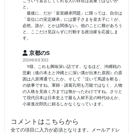
こういう直言してくれる人の存在は貴重ではないか
と。
最後に、だが「皇室継承問題」に限っては、自分は
「皇位にの安定継承」には愛子さまを皇太子に！が、
必然。誰が、とかは関係ない。他のことに難があろう
と、ここだけ見誤らずに行動する政治家を応援しま
す。
京都のS
2024年8月30日
Y様、これも興味深い話です。なるほど、沖縄戦の
悲劇（後の本土と沖縄とに深い溝が出来た原因）の原
因は八原博通でしたか。そして「泣いて馬謖を斬る」
の故事ですね。軍師・諸葛孔明も万能ではなく、人物
の人格を見抜く力までは無かったわけですね。さりと
て現代日本は日本史上で最も人材不足の時代ゆえか、
小泉進次郎氏に頼るしかなくなっています。
コメントはこちらから
全ての項目に入力が必須となります。メールアドレ