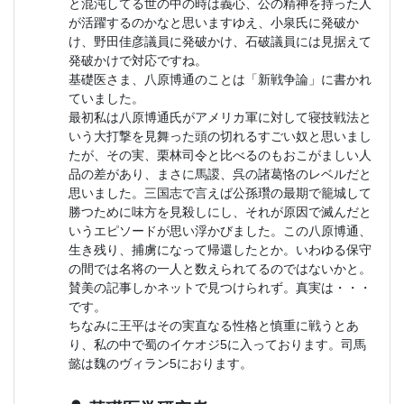
と混沌してる世の中の時は義心、公の精神を持った人
が活躍するのかなと思いますゆえ、小泉氏に発破か
け、野田佳彦議員に発破かけ、石破議員には見据えて
発破かけで対応ですね。
基礎医さま、八原博通のことは「新戦争論」に書かれ
ていました。
最初私は八原博通氏がアメリカ軍に対して寝技戦法と
いう大打撃を見舞った頭の切れるすごい奴と思いまし
たが、その実、栗林司令と比べるのもおこがましい人
品の差があり、まさに馬謖、呉の諸葛恪のレベルだと
思いました。三国志で言えば公孫瓚の最期で籠城して
勝つために味方を見殺しにし、それが原因で滅んだと
いうエピソードが思い浮かびました。この八原博通、
生き残り、捕虜になって帰還したとか。いわゆる保守
の間では名将の一人と数えられてるのではないかと。
賛美の記事しかネットで見つけられず。真実は・・・
です。
ちなみに王平はその実直なる性格と慎重に戦うとあ
り、私の中で蜀のイケオジ5に入っております。司馬
懿は魏のヴィラン5におります。