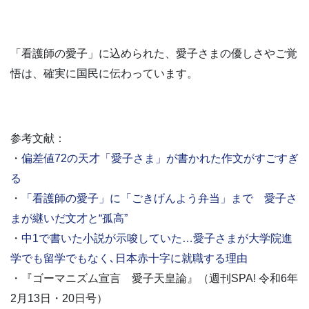
「看護師の愛子」に込められた、愛子さまの優しさやご覚
悟は、確実に国民に伝わっています。
参考文献：
・
偏差値72の天才「愛子さま」が書かれた作文がすごすぎ
る
・
「看護師の愛子」に「ごきげんよう弁当」まで 愛子さ
まが継いだ文才と“孤高”
・
中1で書いた小説が示唆していた…愛子さまが大学院進
学でも留学でもなく､日本赤十字に就職する理由
・『ゴーマニズム宣言 愛子天皇論』（週刊SPA! 令和6年
2月13日・20日号）