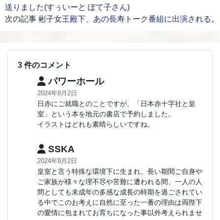
送りました(すぅいーと ぽて子さん)
次の記事
彬子女王殿下、あの長寿トーク番組に出演される。
3 件のコメント
パワーホール
2024年9月2日
日赤にご就職とのことですが、「日本赤十字社と皇
室」という本を地元の書店で予約しました。
イラストはどれも素晴らしいですね。
SSKA
2024年9月2日
皇室と言う特殊な環境下に生まれ、長い期間ご自身や
ご家族が様々な理不尽や苦難に遭われる間、一人の人
間としても未成年の多感な成長の時期を過ごされてい
る中でこのお考えに自然に至った一番の理由は両陛下
の愛情に包まれてお育ちになった事以外考えられませ