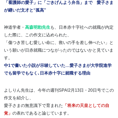
「看護師の愛子」に「ごきげんよう弁当」まで 愛子さま
が継いだ文才と“孤高”
神道学者・
高森明勅先生
も、日本赤十字社への就職が内定
した際に、この作文に込められた、
「傷つき苦しむ愛しい命に、救いの手を差し伸べたい」と
いう願いが日赤就職につながったのではないかと見ていま
す。
中1で書いた小説が示唆していた…愛子さまが大学院進学
でも留学でもなく､日本赤十字に就職する理由
よしりん先生は、今年の週刊SPA!2月13日・20日号でこの
作文を紹介し、
愛子さまの無意識下で育まれた
「将来の天皇としての自
覚」
の表れであると論じています。