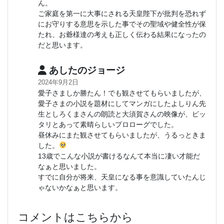
ん。
ご家庭を第一に大事にされる天皇陛下が批判を恐れず
にお守りする意思を示した事でその聖域や健全性が保
たれ、お爺様達の考えも正しく伝わる結果になったの
だと思います。
あしたのジョージ
2024年9月2日
愛子さましか勝たん！でも観させてもらいましたが、
愛子さまの小説を題材にしてマンガにしたよしりん先
生としろくまさんの朗読と大須賀さんの映像が、ピッ
タリとあって素晴らしいプロローグでした。
昼休みにまた観させてもらいましたが、うるっときま
した。
13歳でこんな小説が書けるなんて本当に凄い才能だ
なぁと思いました。
すでに自分が将来、天皇になる事を意識していたんじ
ゃないかなぁと思います。
コメントはこちらから