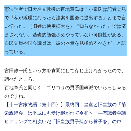
憲法学者で日大名誉教授の百地章氏は「小泉氏は記者会見
で『私が総理になったら法案を国会に提出する』とまで言
い切った。（旧姓の使用拡大を）『知らなかった』では済
まされない。基礎的勉強さえやっていない可能性がある。
自民党員や国会議員は、彼の器量を見極めるべきだ」と語
っている。
宮田修一氏という方を寡聞にして存じ上げなかったので、
調べたところ、
百地章氏と同じく、ゴリゴリの男系固執派でいらっしゃる
のですね。
【十一宮家物語〈第十回〉】最終回 皇室と旧皇族の「菊
栄親睦会」は平成にも受け継がれて令和へ ―有識者会議
ヒアリングで相次いだ「旧皇族男子孫から養子を」の声―