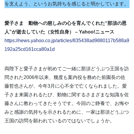
を支えよう、というお気持ちを感じると明かしています。
愛子さま 動物への慈しみの心を育んでくれた“那須の恩
人”が逝去していた（女性自身） – Yahoo!ニュース
https://news.yahoo.co.jp/articles/835438ad9880117b588a9
192a25cd161cca80a1d
両陛下と愛子さまが初めてご一緒に那須どうぶつ王国を訪
問された2006年以来、幾度も案内役を務めた前園長の佐
藤哲也さんが、今年3月に心不全で亡くなられました。愛
子さま来園されるたび、動物に関するさまざまな知識を佐
藤さんに教わってきたそうです。今回のご静養で、お悔や
みと感謝の気持ちを示されるために、一家は那須どうぶつ
王国の訪問を願われているのではないでしょうか。