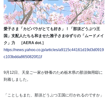
愛子さま「カピバラがとても好き」！「那須どうぶつ王
国」支配人たちも和ませた雅子さまゆずりの「ムードメイ
ク」力 ［AERA dot.］
https://news.yahoo.co.jp/articles/a9115c44161d19d3d0919
c103bdda8650820f11f
9月12日、天皇ご一家が静養のため栃木県の那須御用邸に
到着しました。
「ことしもまた、那須どうぶつ王国に行かれるのですか」