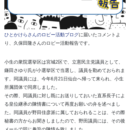
ひとかけらさんのロビー活動ブログ
に届いたコメントよ
り、久保田隆さんのロビー活動報告です。
小生の衆院選挙区は宮城2区で、立憲民主党議員として、
鎌田さゆり氏が小選挙区で当選し、議員を勤めておられま
す。同議員には、今年6月21日仙台へ帰って来られ、小生
所属団体で同席しました。
その際、同議員に対し既にお送りしておいた直系長子によ
る皇位継承の陳情書について再度お願いの弁を述べまし
た。同議員が野田佳彦派に属しておられることは、その際
秘書の方からお聞きしましたので、野田議員には、その後
メールで同じ趣旨の陳情を致しました。