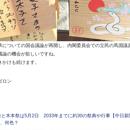
承についての国会議論が再開し、内閣委員会での立民の馬淵議
議論の機会が欲しいですね。
きかけも続けます。
ゴロン
木本祭は5月2日 2033年までに約30の祭典や行事【中日新
これ、何色？