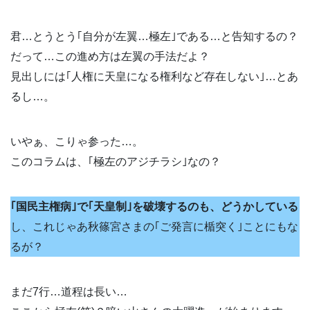
君…とうとう｢自分が左翼…極左｣である…と告知するの？
だって…この進め方は左翼の手法だよ？
見出しには｢人権に天皇になる権利など存在しない｣…とあ
るし…。
いやぁ、こりゃ参った…。
このコラムは、｢極左のアジチラシ｣なの？
｢国民主権病｣で｢天皇制｣を破壊するのも、どうかしている
し、これじゃあ秋篠宮さまの｢ご発言に楯突く｣ことにもな
るが？
まだ7行…道程は長い…