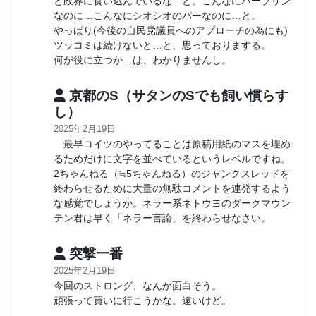
と政界に食い込んでいるな…と。こんなにパープリン
なのに…こんなにシオシオのパーなのに…と。
やっぱり(今後の自民党議員へのアプローチの為にも)
ツッコミは続けないと…と、思っておりまする。
何が役に立つか…は、わかりませんし。
京都のS（サタンのSでも飼い慣らす
し）
2025年2月19日
最早コイツのやってることは原稿用紙のマスを埋め
るためだけに文字を並べているというレベルですね。
2ちゃんねる（≒5ちゃんねる）のジャンクスレッドを
終わらせるために大量の無駄コメントを連発するよう
な感覚でしょうか。ネラー系ネトウヨのダークマウン
テン君は早く「ネラー言論」を終わらせなさい。
突撃一番
2025年2月19日
今回のストロング、なんか面白そう。
頑張って買いに行こうかな。遠いけど。