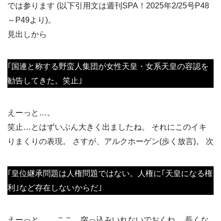
では参ります (以下引用文は週刊SPA！2025年2/25号P48
～P49より)。
見出しから
｢国連と称する野蛮人集団が女性天皇・女系天皇の容認を
勧告してきた。笑止｣
えーっと…。
笑止…とはずいぶん大きく出ましたね。 それにこのイキ
りまくりの表現。 さすが、アルクホーゲン(歩く放言)。 次
｢皇位継承問題は人権問題ではない。人権に｢天皇になる権
利｣など存在しないからだ｣
えーっと…。 ここ…突っ込みいれないでおくね。 長くな