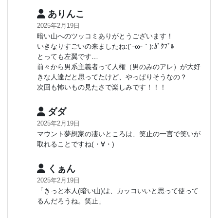
ありんこ
2025年2月19日
暗い山へのツッコミありがとうございます！
いきなりすごいの来ましたね:(´◦ω◦｀):ｶﾞｸﾌﾞﾙ
とっても左翼です…
前々から男系主義者って人権（男のみのアレ）が大好
きな人達だと思ってたけど、やっぱりそうなの？
次回も怖いもの見たさで楽しみです！！！
ダダ
2025年2月19日
マウント夢想家の凄いところは、笑止の一言で笑いが
取れることですね(⁠・⁠∀⁠・⁠)
くぁん
2025年2月19日
「きっと本人(暗い山)は、カッコいいと思って使って
るんだろうね。笑止」