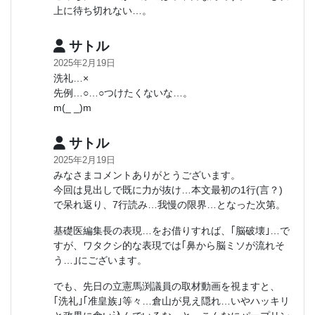
上に待ち切れない…。
サトル
2025年2月19日
洗礼…×
先例…○…○つけたくないな…。
m(_ _)m
サトル
2025年2月19日
みなさまコメントありがとうございます。
今回は見出しで既に力が抜け…本文最初の1行(言？)
で呆れ返り、7行読み…我慢の限界…となった次第。
基礎医編集長の表現…をお借りすれば、｢脳破壊｣…で
すが、ワタクシ的な表現では｢鼻から脳ミソが流れそ
う…｣にございます。
でも、先日の立憲馬渕議員の取材動画を視ますと、
｢洗礼｣｢准皇族｣等々…倉山が見え隠れ…いやハッキリ