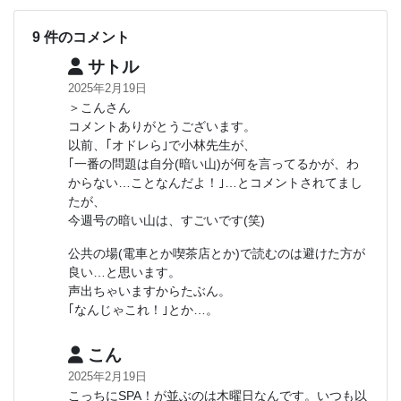
9 件のコメント
サトル
2025年2月19日
＞こんさん
コメントありがとうございます。
以前、｢オドレら｣で小林先生が、
｢一番の問題は自分(暗い山)が何を言ってるかが、わ
からない…ことなんだよ！｣…とコメントされてまし
たが、
今週号の暗い山は、すごいです(笑)
公共の場(電車とか喫茶店とか)で読むのは避けた方が
良い…と思います。
声出ちゃいますからたぶん。
｢なんじゃこれ！｣とか…。
こん
2025年2月19日
こっちにSPA！が並ぶのは木曜日なんです。いつも以