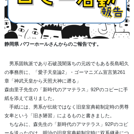
静岡県 パワーホールさんからのご報告です。
男系固執派であり石破茂闇落ちの元凶でもある長島昭久
の事務所に、「愛子天皇論2」・ゴーマニズム宣言第261
章「神武天皇から天照大神に遡る」
森由里子先生の「新時代のアマテラス」92Pのコピーに手
紙を添えて送りました。
手紙には、男系が伝統ではなく旧皇室典範制定時の男尊
女卑という「旧き陋習」によるものと書きました。
ちなみに、森先生の「新時代のアマテラス」92Pのコピ
ーを送ったのは、明治の旧皇室典範制定時に双系継承につ