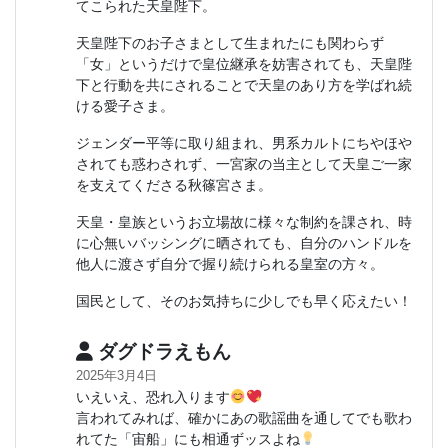
てこられた天皇陛下。
天皇陛下のお子さまとして生まれたにも関わらず
「女」というだけで皇位継承を妨害されても、天皇陛
下と行動を共にされることで天皇のあり方を学ばれ続
ける愛子さま。
ジェンダー平等に取り組まれ、男系カルトにちやほや
されても惑わされず、一宮家の当主として天皇ご一家
を支えてくださる秋篠宮さま。
天皇・皇族というお立場故に様々な制約を課され、時
に心無いバッシングに晒されても、自分のハンドルを
他人に渡さず自分で握り続けられる皇室の方々。
国民として、そのお気持ちに少しでも早く応えたい！
ダグドラえもん
2025年3月4日
いえいえ、恐れ入ります
言われてみれば、確かにあの歌謡曲を通してでも歌わ
れてた「宙船」にも相通ずッスよね