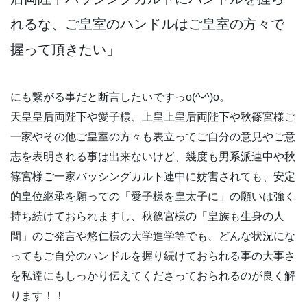
れるな、ご皇室のハンドルはご皇室の方々で
握って頂きたい」
にも繋がる事だと断言したいですっo(^-^)o。
天皇皇后両陛下や愛子様、上皇上皇后両陛下や秋篠宮様ご
一家やその他ご皇室の方々も表立ってご自分の意見やご意
志を表明される事は出来ないけど、幾度も男系派連中や秋
篠宮様ご一家バッシングカルト連中に妨害されても、安定
的皇位継承を願っての「愛子様を皇太子に」の願いは強く
持ち続けておられますし、秋篠宮様の「皇族も生身の人
間」のご発言や悠仁様の大学進学等でも、どんな状況にな
ってもご自分のハンドルを握り続けておられる事の大事さ
を私達にもしっかり伝えてくださっておられるのが良く解
ります！！