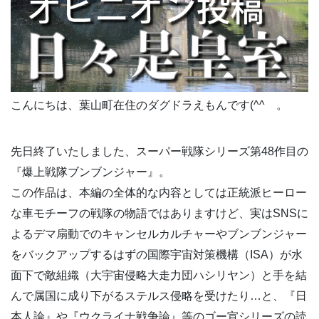
こんにちは、葉山町在住のダグドラえもんです(^^ゞ。
先日終了いたしました、スーパー戦隊シリーズ第48作目の
『爆上戦隊ブンブンジャー』。
この作品は、本編の全体的な内容としては正統派ヒーロー
な車モチーフの戦隊の物語ではありますけど、実はSNSに
よるデマ扇動でのキャンセルカルチャーやブンブンジャー
をバックアップするはずの国際宇宙対策機構（ISA）が水
面下で敵組織（大宇宙侵略大走力団ハシリヤン）と手を結
んで属国に成り下がるステルス侵略を受けたり…と、『日
本人論』や『ウクライナ戦争論』等のゴー宣シリーズの読