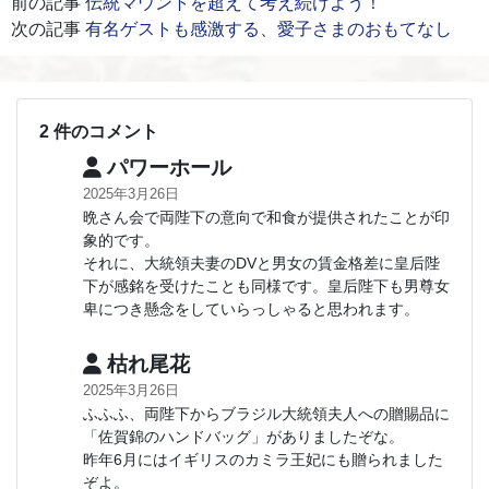
前の記事
伝統マウントを超えて考え続けよう！
次の記事
有名ゲストも感激する、愛子さまのおもてなし
2 件のコメント
パワーホール
2025年3月26日
晩さん会で両陛下の意向で和食が提供されたことが印
象的です。
それに、大統領夫妻のDVと男女の賃金格差に皇后陛
下が感銘を受けたことも同様です。皇后陛下も男尊女
卑につき懸念をしていらっしゃると思われます。
枯れ尾花
2025年3月26日
ふふふ、両陛下からブラジル大統領夫人への贈賜品に
「佐賀錦のハンドバッグ」がありましたぞな。
昨年6月にはイギリスのカミラ王妃にも贈られました
ぞよ。