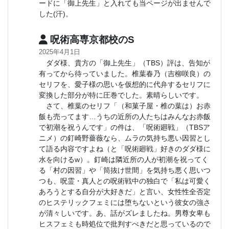
ードに「御上先生」と入れても当ページが出ませんで
した(汗)。
呪術高専京都校のS
2025年4月1日
ダダ様、貴方の「御上先生」（TBS）評は、告知が
有ってから待っていました。椎葉春乃（吉柳咲良）の
セリフを、愛子様の思いを仮想的に代弁するセリフに
変換した部分が特に圧巻でした。素晴らしいです。
さて、椎葉のセリフ「（和菓子屋・椎の葉は）お赤
飯も売ってます…うちの近所の人たちはみんなお赤飯
で初潮を祝うんです」の件は、「呪術廻戦」（TBSア
ニメ）の釘崎野薔薇なら、ムラの気持ち悪い因習とし
て語る内容ですよね（と「呪術廻戦」好きのダダ様に
水を向けるw）。釘崎は隣近所の人が初潮を祝ってく
る「村の因習」や「筒抜け世間」を気持ち悪く思いつ
つも、呪霊・真人との呪術戦中の独白で「私は可愛く
あろうとする自分が大好きだ」と言い、女性性全否定
のヒステリックフェミには堕ちないという彼女の強さ
が清々しいです。あ、話がズレましたね。男尊女卑も
ヒスフェミも時処位で批判すべきだと思っているので