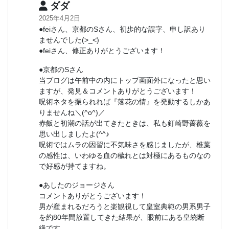
ダダ
2025年4月2日
●feiさん、京都のSさん、初歩的な誤字、申し訳あり
ませんでした(>_<)
●feiさん、修正ありがとうございます！
●京都のSさん
当ブログは午前中の内にトップ画面外になったと思い
ますが、発見＆コメントありがとうございます！
呪術ネタを振られれば『落花の情』を発動するしかあ
りませんね＼(^o^)／
赤飯と初潮の話が出てきたときは、私も釘崎野薔薇を
思い出しましたよ(^^♪
呪術ではムラの因習に不気味さを感じましたが、椎葉
の感性は、いわゆる血の穢れとは対極にあるものなの
で好感が持てますね。
●あしたのジョージさん
コメントありがとうございます！
男が産まれるだろうと楽観視して皇室典範の男系男子
を約80年間放置してきた結果が、眼前にある皇統断
絶です。