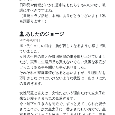
日和見や傍観がいかに悲劇をもたらすものなのか、教
訓にすべきですよね。
（皇統クラブ活動、本当にありがとうございます！私
も頑張ります！）
あしたのジョージ
2025年4月1日
御上先生のこの回は、胸が苦しくなるような感じで観
ていました。
女性の生理の事とか貧困家庭の事を取り上げていまし
たが、実際に生理用品も買えないぐらい貧困な家庭が
けっこうある事を聞いた事がありました。
それぞれの家庭事情があると思いますが、生理用品を
万引きしなければいけないような状況は、あまりに気
の毒過ぎます。
女性問題と言えば、女性だという理由だけで立太子出
来ない愛子さまも気の毒過ぎます。
今上陛下の生き方を間近で、ずっと見てこられた愛子
さまこそが、次の皇太子に一番ふさわしいお方で、皇
室典範などさっさと改正してしまえばいいのに、男系