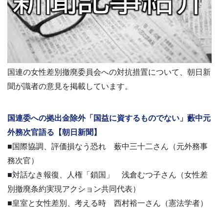
国連の女性差別撤廃委員会への対抗措置について、朝日新
聞が識者の意見を掲載しています。
国連委への拠出金除外「国益に資するものでない」藪中元
外務次官語る【朝日新聞】
■国際協調、評価損なう恐れ 薮中三十二さん（元外務事
務次官）
■対話なき報復、人権「鎖国」 浅倉むつ子さん（女性差
別撤廃条約実現アクション共同代表）
■皇室と女性差別、考える時 西村裕一さん（憲法学者）