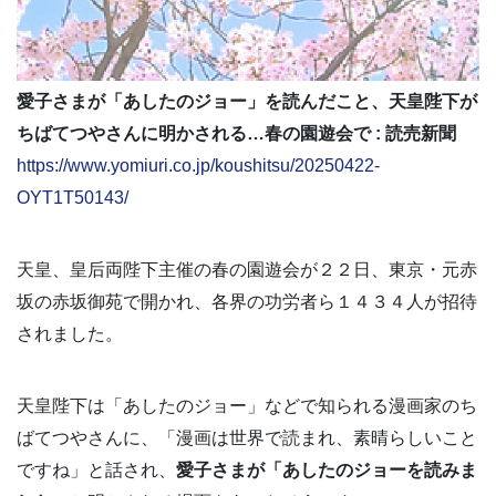
愛子さまが「あしたのジョー」を読んだこと、天皇陛下が
ちばてつやさんに明かされる…春の園遊会で : 読売新聞
https://www.yomiuri.co.jp/koushitsu/20250422-
OYT1T50143/
天皇、皇后両陛下主催の春の園遊会が２２日、東京・元赤
坂の赤坂御苑で開かれ、各界の功労者ら１４３４人が招待
されました。
天皇陛下は「あしたのジョー」などで知られる漫画家のち
ばてつやさんに、「漫画は世界で読まれ、素晴らしいこと
ですね」と話され、
愛子さまが「あしたのジョーを読みま